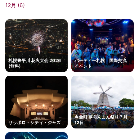
12月 (
6
)
札幌豊平川 花火大会 2026
パーティー札幌 国際交流
(無料)
イベント
今金町 夢らんまん祭り７月
サッポロ・シティ・ジャズ
12日