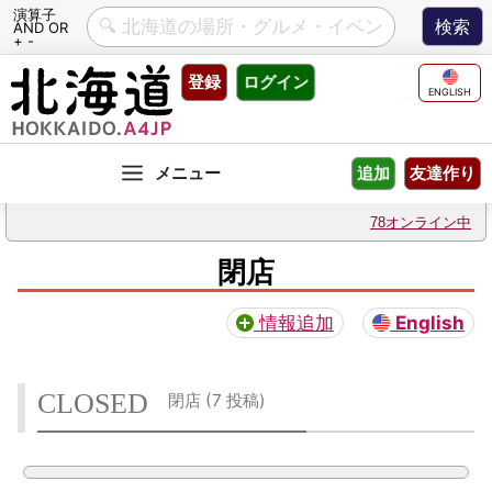
演算子
AND OR
+ -
Skip
登録
ログイン
to
ENGLISH
content
友達作り
追加
78オンライン中
閉店
情報追加
English
CLOSED
閉店 (
7 投稿
)