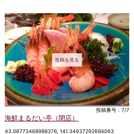
投稿を見る
投稿番号：7/7
海鮮まるだい亭（閉店）
43.06773468988376, 141.34937292684063