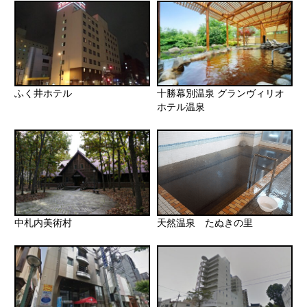
ふく井ホテル
十勝幕別温泉 グランヴィリオ
ホテル温泉
中札内美術村
天然温泉 たぬきの里