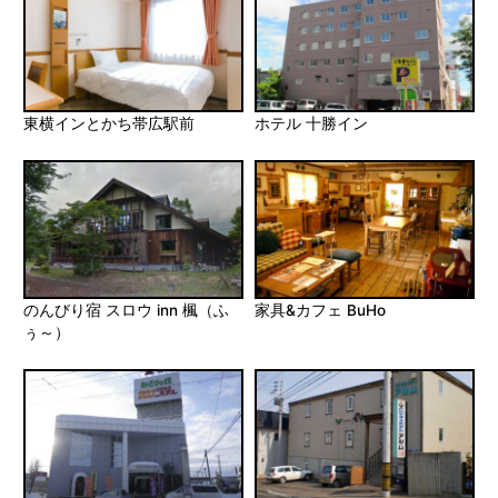
東横インとかち帯広駅前
ホテル 十勝イン
のんびり宿 スロウ inn 楓（ふ
家具&カフェ BuHo
ぅ～）