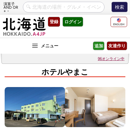
演算子
AND OR
+ -
Skip
登録
ログイン
to
ENGLISH
content
友達作り
追加
96オンライン中
ホテルやまこ