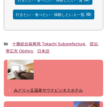
(
0
)
行きたい・食べたい・体験したい人一覧
Categories
十勝総合振興局 Tokachi Subprefecture
,
宿泊
,
帯広市 Obihiro
,
日本語
みどりヶ丘温泉サウナビジネスホテル