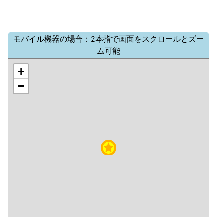
モバイル機器の場合：2本指で画面をスクロールとズー
ム可能
+
−