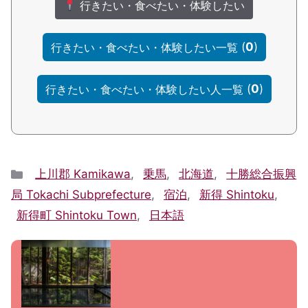
行きたい・食べたい・体験したい
(
0
)
行きたい・食べたい・体験したい一覧
(
0
)
行きたい・食べたい・体験したい人一覧
Categories
上川郡 Kamikawa
,
乗馬
,
北海道
,
十勝総合振興
局 Tokachi Subprefecture
,
宿泊
,
新得 Shintoku
,
新得町 Shintoku Town
,
日本語