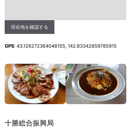
現在地を確認する
GPS
: 43.126272364048155, 142.83342859785915
十勝総合振興局