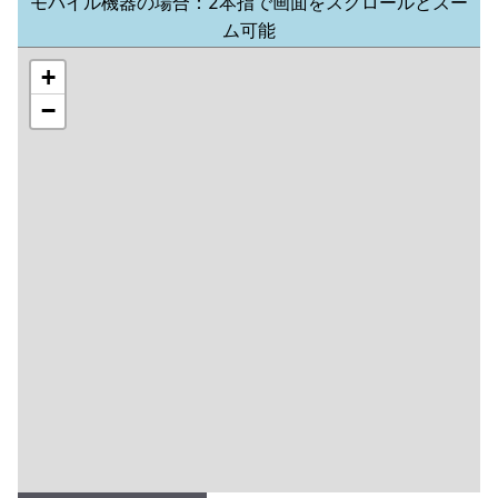
モバイル機器の場合：2本指で画面をスクロールとズー
ム可能
+
−