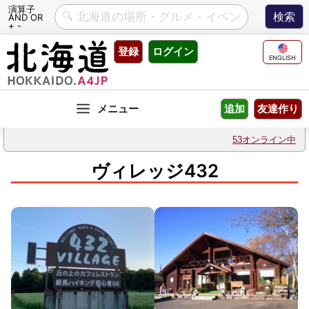
演算子
AND OR
+ -
Skip
登録
ログイン
to
ENGLISH
content
友達作り
追加
53オンライン中
ヴィレッジ432