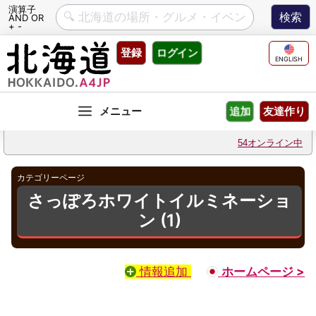
演算子
AND OR
+ -
Skip
登録
ログイン
to
ENGLISH
content
友達作り
追加
54オンライン中
カテゴリーページ
さっぽろホワイトイルミネーショ
ン (1)
情報追加
ホームページ >