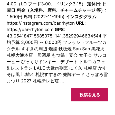
4:00（LO フード3:00、ドリンク3:15）
定休日
: 日
曜日
料金（入場料、席料、チャームチャージ 等）
:
1,500円 席料 (2022-11-19th)
インスタグラム
:
https://instagram.com/bar.rhyton
URL
:
https://bar-rhyton.com
GPS
:
43.054184715685075, 141.35292946634544 平
均予算 3,000円 ～ 6,000円 フレッシュフルーツカ
クテル すすきの周辺 燦燦 鉄板焼 San San 黒花火
札幌大通本店｜居酒屋 もつ鍋｜宴会 女子会 サルコ
ーヒー びっくりドンキー デザート トルコカフェ
& レストラン LALE 大衆肉割烹 にく久 札幌店 かす
そば風土.離れ 札幌すすきの 発酵ヤード さっぽろ雪
まつり 2027 札幌テレビ塔 ...
投稿を見る