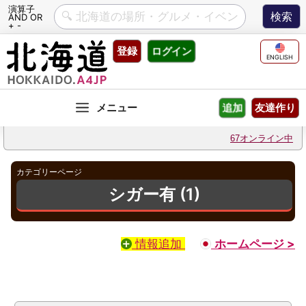
演算子
AND OR
+ -
Skip
登録
ログイン
to
ENGLISH
content
友達作り
追加
67オンライン中
カテゴリーページ
シガー有 (1)
情報追加
ホームページ >