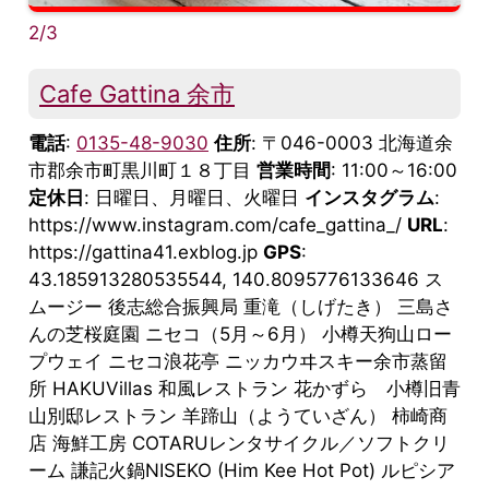
2/3
Cafe Gattina 余市
電話
:
0135-48-9030
住所
: 〒046-0003 北海道余
市郡余市町黒川町１８丁目
営業時間
: 11:00～16:00
定休日
: 日曜日、月曜日、火曜日
インスタグラム
:
https://www.instagram.com/cafe_gattina_/
URL
:
https://gattina41.exblog.jp
GPS
:
43.185913280535544, 140.8095776133646 ス
ムージー 後志総合振興局 重滝（しげたき） 三島さ
んの芝桜庭園 ニセコ（5月～6月） 小樽天狗山ロー
プウェイ ニセコ浪花亭 ニッカウヰスキー余市蒸留
所 HAKUVillas 和風レストラン 花かずら 小樽旧青
山別邸レストラン 羊蹄山（ようていざん） 柿崎商
店 海鮮工房 COTARUレンタサイクル／ソフトクリ
ーム 謙記火鍋NISEKO (Him Kee Hot Pot) ルピシア