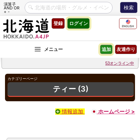
演算子
AND OR
+ -
Skip
登録
ログイン
to
ENGLISH
content
友達作り
追加
53オンライン中
カテゴリーページ
ティー (3)
情報追加
ホームページ >