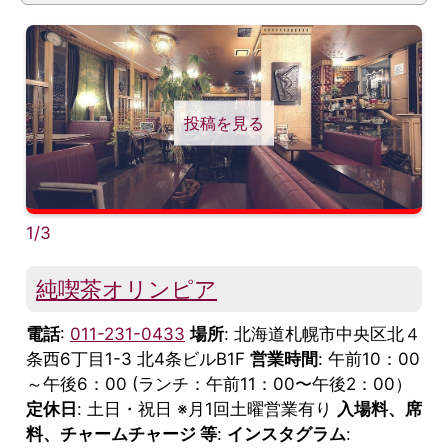
投稿を見る
1/3
純喫茶オリンピア
電話
:
011-231-0433
場所
: 北海道札幌市中央区北４
条西6丁目1-3 北4条ビルB1F
営業時間
: 午前10：00
～午後6：00 (ランチ：午前11：00〜午後2：00）
定休日
: 土日・祝日 ※月1回土曜営業有り
入場料、席
料、チャームチャージ 等
:
インスタグラム
: