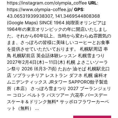
https://instagram.com/olympia_coffee
URL
:
https://www.olympia-coffee.jp/
GPS
:
43.06531939938307, 141.3469544808368
(Google Maps) SINCE 1964 純喫茶オリンピアは
1964年の東京オリンピックの年に開店いたしまし
た。それから60年以上、当時から変わらぬ雰囲気の
まま、さっぽろの皆様に美味しいコーヒーとお食事
を提供させていただいております。 札幌駅周辺 串
鳥 札幌駅前店 英会話体験レッスン 札幌雪まつり
2027年2月4日(木)～11日(木) 札幌 よさこいソーラ
ン祭り 2026 (6月3-7頃) たおか 油そば 札幌駅北口
店 ソプラッチリア レストラン ダフネ 札幌 歯科オ
ムニデンティックス JRタワー SAPPORO餃子製造
所（本店） さっぽろ雪まつり 2027 ブーランジェリ
ー コロン ベルトラ バスツアー 六花亭 バースデー
スケーキ＆ドリンク無料* サッポロフラワーカーペ
ット（無料） ...