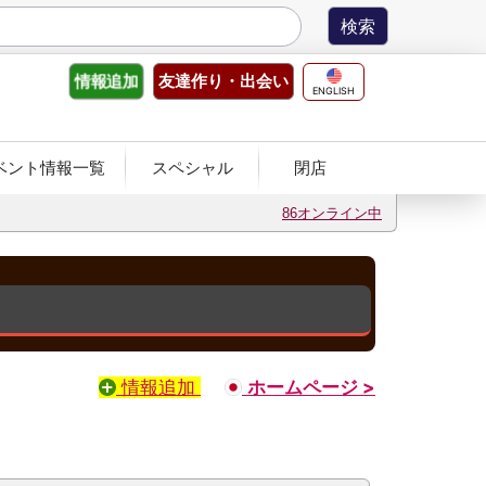
友達作り
・出会い
情報
追加
ENGLISH
ベント情報一覧
スペシャル
閉店
86オンライン中
情報追加
ホームページ >