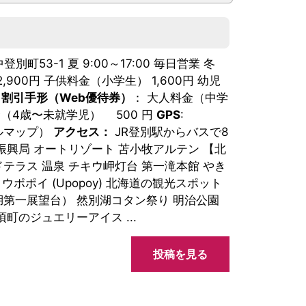
別町53-1 夏 9:00～17:00 毎日営業 冬
900円 子供料金（小学生） 1,600円 幼児
/
割引手形（Web優待券）
： 大人料金（中学
児料金（4歳〜未就学児） 500 円
GPS
:
グーグルマップ）
アクセス：
JR登別駅からバスで8
合振興局 オートリゾート 苫小牧アルテン 【北
ラス 温泉 チキウ岬灯台 第一滝本館 やき
ポポイ (Upopoy) 北海道の観光スポット
第一展望台） 然別湖コタン祭り 明治公園
町のジュエリーアイス ...
投稿を見る