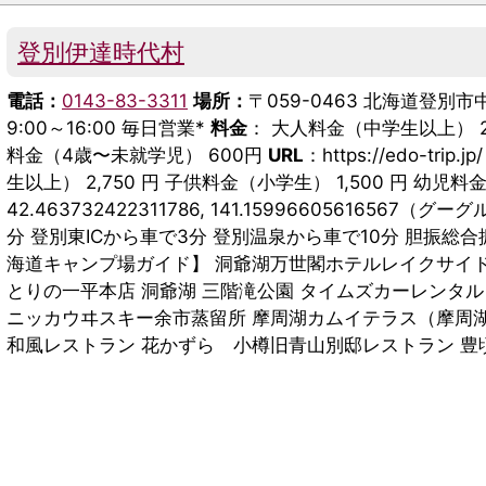
登別伊達時代村
電話：
0143-83-3311
場所：
〒059-0463 北海道登別市中登
9:00～16:00 毎日営業*
料金
： 大人料金（中学生以上） 2,
料金（4歳〜未就学児） 600円
URL
：https://edo-trip.jp
生以上） 2,750 円 子供料金（小学生） 1,500 円 幼
42.463732422311786, 141.15996605616567（
分 登別東ICから車で3分 登別温泉から車で10分 胆振総
海道キャンプ場ガイド】 洞爺湖万世閣ホテルレイクサイドテ
とりの一平本店 洞爺湖 三階滝公園 タイムズカーレンタル ウ
ニッカウヰスキー余市蒸留所 摩周湖カムイテラス（摩周湖
和風レストラン 花かずら 小樽旧青山別邸レストラン 豊頃