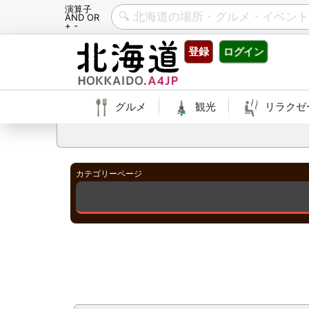
演算子
AND OR
+ -
Skip
登録
ログイン
to
content
グルメ
観光
リラクゼ
カテゴリーページ