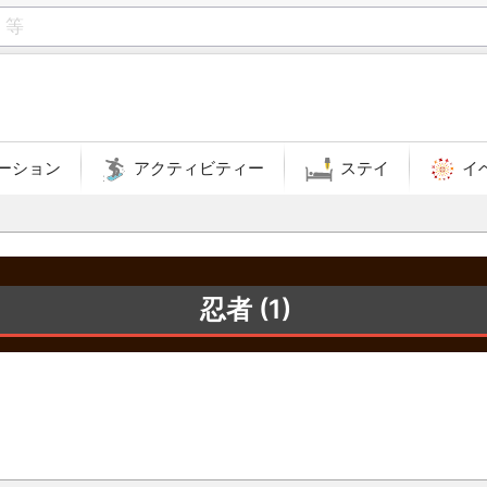
ーション
アクティビティー
ステイ
イ
忍者 (1)