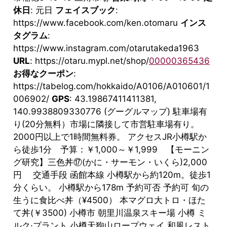
休日
: 元日
フェイスブック
:
https://www.facebook.com/ken.otomaru
インス
タグラム
:
https://www.instagram.com/otarutakeda1963
URL
: https://otaru.mypl.net/shop/
00000365436
お得なクーポン
:
https://tabelog.com/hokkaido/A0106/A010601/1
006902/
GPS
: 43.19867411411381,
140.9938809330776 (グーグルマップ) 駐車場有
り(20分無料）市場に隣接して市営駐車場有り。
2000円以上で1時間無料券。 アクセスJR小樽駅か
ら徒歩1分 予算：￥1,000～￥1,999 【モーニン
グ研究】三色丼⑰(かに・サーモン・いくら)2,000
円 交通手段 函館本線 小樽駅から約120m。徒歩1
分くらい。 小樽駅から178m 予約可否 予約可 旬の
生うに食比べ丼（¥4500） 本マグロ大トロ・ほた
て丼(￥3500) 小樽市 朝里川温泉スキー場 小樽 ミ
ルク·プラント 小樽天狗山ロープウェイ 和風レスト