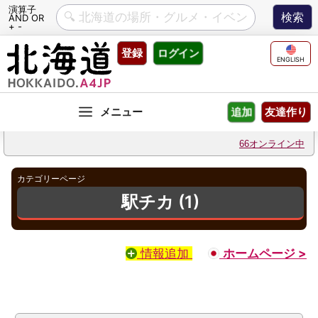
演算子
AND OR
+ -
Skip
登録
ログイン
to
ENGLISH
content
友達作り
追加
66オンライン中
カテゴリーページ
駅チカ (1)
情報追加
ホームページ >