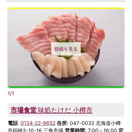
投稿を見る
1/1
市場食堂
味処たけだ 小樽市
電話
:
0134-22-9652
住所
: 047-0032 北海道小樽
市稲穂3-10-16 三角市場
営業時間
: 7:00～16:00
定