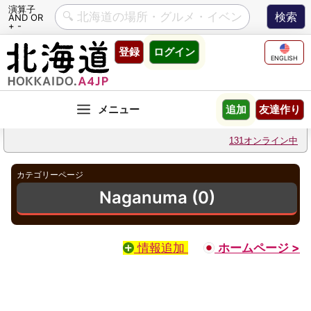
演算子
AND OR
+ -
Skip
登録
ログイン
to
ENGLISH
content
友達作り
追加
131オンライン中
カテゴリーページ
Naganuma (0)
情報追加
ホームページ >