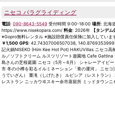
ニセコ パラグライディング
電話
:
090-8643-5549
受付時間 9:00-18:00
場所
: 北
https://www.nisekopara.com/
料金
: 2026年
【タンデム体
※Gopro無料レンタル ※施設賠償責任保険に加入していま
￥1,500
GPS
: 42.74307006507038, 140.8769
記火鍋NISEKO (Him Kee Hot Pot) HAKUVillas 
ル／ソフトクリーム ルスツリゾート遊園地 Cafe Gattin
島さんの芝桜庭園 ニセコ（5月～6月） シャレーアイビー
市 冬の小樽を彩るイルミネーション「青の運河」 ニセコ
うていざん） 重滝（しげたき） ルピシア（レストラン）
レストラン ニッカウヰスキー余市蒸留所 ミッドタウンニセコ