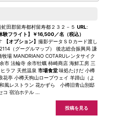
海道虻田郡留寿都村留寿都２３２－５
URL
:
験フライト】￥16,500／名（税込）
す
【オプション】
撮影データＳＤカード渡し
3539992114（グーグルマップ） 後志総合振興局 謙
ニセコ高橋牧場 MANDRIANO COTARUレンタサイク
a 余市 法輪寺 余市牡蠣 柿崎商店 海鮮工房 三
 ヒラフ 天然温泉
市場食堂
味処たけだ 小樽
浪花亭 小樽天狗山ロープウェイ 羊蹄山（よ
 和風レストラン 花かずら 小樽旧青山別邸
 宿泊ホテル ...
投稿を見る