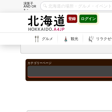
演算子
AND OR
+ -
Skip
登録
ログイン
to
content
グルメ
観光
リラクゼ
カテゴリーページ