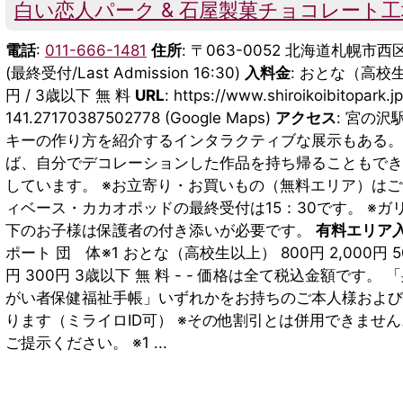
白い恋人パーク & 石屋製菓チョコレート工
電話
:
011-666-1481
住所
: 〒063-0052 北海道札幌市西区
(最終受付/Last Admission 16:30)
入料金
: おとな（高校
円 / 3歳以下 無 料
URL
: https://www.shiroikoibitopark.j
141.27170387502778 (Google Maps)
アクセス
: 宮の
キーの作り方を紹介するインタラクティブな展示もある。
ば、自分でデコレーションした作品を持ち帰ることもでき
しています。 ※お立寄り・お買いもの（無料エリア）はご
ィベース・カカオポッドの最終受付は15：30です。 ※
下のお子様は保護者の付き添いが必要です。
有料エリア
ポート 団 体※1 おとな（高校生以上） 800円 2,000円 5
円 300円 3歳以下 無 料 - - 価格は全て税込金額で
がい者保健福祉手帳」いずれかをお持ちのご本人様および介
ります（ミライロID可） ※その他割引とは併用できませ
ご提示ください。 ※1 ...