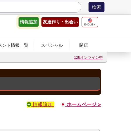
友達作り
・出会い
情報
追加
ENGLISH
ベント情報一覧
スペシャル
閉店
128オンライン中
情報追加
ホームページ >