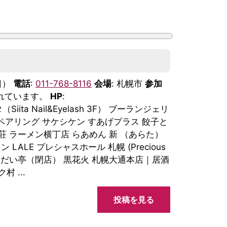
日）
電話
:
011-768-8116
会場
: 札幌市
参加
含まれています。
HP
:
タ（Siita Nail&Eyelash 3F） ブーランジェリ
とペアリング サケシケン すあげプラス 餃子と
荘 ラーメン横丁店 らあめん 新 （あらた）
ALE プレシャスホール 札幌 (Precious
海鮮まるだい亭（閉店） 黒花火 札幌大通本店｜居酒
 ...
投稿を見る