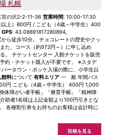
場 札幌
宮の沢2-2-11-36
営業時間
: 10:00-17:30
生以上）800円 / こども（4歳～中学生）400
p
GPS
: 43.08891817280894,
沢駅から徒歩10分。 チョコレートの歴史やクッ
また、コース（約972円～）に申し込め
る。 チケットセンター 入館チケットを販売
予約・チケット購入が不要です。 ※スタデ
ガリバータウン・ポッケ入場の際に、小学生以
入館料
について
有料エリア
一 般 年間パス
00円 こども（4歳～中学生） 400円 1,000
す。 「身体障がい者手帳」「療育手帳」「精神障
助者1名様は上記金額より100円引きとな
ん。 各種割引券をお持ちのお客様は会計時に
投稿を見る