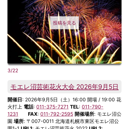
投稿を見る
3/22
モエレ沼芸術花火大会 2026年9月5日
開催日
: 2026年9月5日（土）16:00 開場 / 19:00 花
火打上
電話
:
011-375-7271
TEL
:
011-790-
1231
FAX
:
011-792-2595
開催場所
: モエレ沼公
園
場所
: 〒007-0011 北海道札幌市東区モエレ沼公
園1-1
URL1
: モエレ沼芸術花火 2022
URL2
: