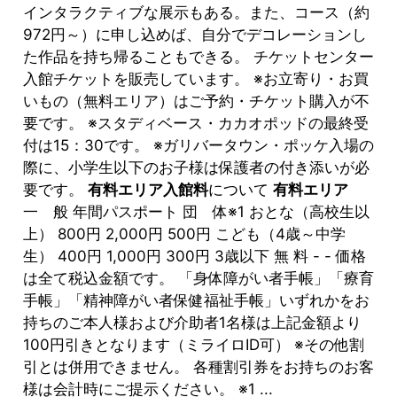
インタラクティブな展示もある。また、コース（約
972円～）に申し込めば、自分でデコレーションし
た作品を持ち帰ることもできる。 チケットセンター
入館チケットを販売しています。 ※お立寄り・お買
いもの（無料エリア）はご予約・チケット購入が不
要です。 ※スタディベース・カカオポッドの最終受
付は15：30です。 ※ガリバータウン・ポッケ入場の
際に、小学生以下のお子様は保護者の付き添いが必
要です。
有料エリア入館料
について
有料エリア
一 般 年間パスポート 団 体※1 おとな（高校生以
上） 800円 2,000円 500円 こども（4歳～中学
生） 400円 1,000円 300円 3歳以下 無 料 - - 価格
は全て税込金額です。 「身体障がい者手帳」「療育
手帳」「精神障がい者保健福祉手帳」いずれかをお
持ちのご本人様および介助者1名様は上記金額より
100円引きとなります（ミライロID可） ※その他割
引とは併用できません。 各種割引券をお持ちのお客
様は会計時にご提示ください。 ※1 ...