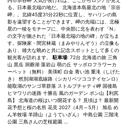
内市宗谷岬 天気が良ければ、ここからロシアが見え
る。日本最北端の地だ。 北海道本島最北の地「宗谷
岬」。北緯45度31分22秒に位置し、サハリンの島
影を遠望することができます。岬の先端には、北極
星の一稜をモチーフに、中央部に北を表わす「N」
の文字が施された「日本最北端の地の碑」が立ちま
す。探険家・間宮林蔵（まみやりんぞう）の立像も
あり、雄大な眺めと共に記念スポットとして多くの
観光客が訪れます。
駐車場
: 72台 北海道の旅 三角
山 黒岳 洞爺湖 藻岩山 萌の丘 サッポロフラワーカ
ーペット（無料） 美瑛町 白金 青い池 重滝（しげた
き） 然別湖湖底線路（シカリベツココテイセンロ）
能取湖のサンゴ草群落 ストルブチャティ岬 国後島
ヒマワリの迷路 十勝岳 風のガーデン ポン山【利尻
島】 北海道の桜はいつ開花する？ 見頃は？ 最新開
花予想と桜の名所 花見 2027（4月～5月） 旭岳 め
ん羊牧場 羊蹄山（ようていざん） 中島公園 三階滝
公園 三島さんの芝桜庭園 ...