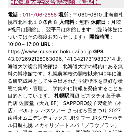
北海道大学総合博物館（無料）
電話
：
011-706-2658
場所
：〒060-0810 北海道札
幌市北区北１０条西８
入館料
：無料
休館日
：月曜
※祝日は開館し、翌平日は休館します （臨時休館に
ついてはその都度お知らせします）
開館時間
：
10:00～17:00
URL
：
https://www.museum.hokudai.ac.jp
GPS
：
43.072692128063096, 141.34217319830714 北
海道大学総合博物館は、北海道大学の構内にある無
料の博物館です。札幌農学校の開校以来140年に渡
る研究成果として生み出された学術標本を良好な状
態で集約・管理し、学内外に情報を発信することを
目的としています。
札幌駅
周辺 ピスタチオ菓子専
門店 佐藤堂（大丸 8F） SAPPORO餃子製造所（本
店） ベルトラ バスツアー さっぽろ雪まつり 2027
歯科オムニデンティックス JRタワー JRタワーホテ
ル日航札幌 スカイリゾートスパ「プラウブラン」