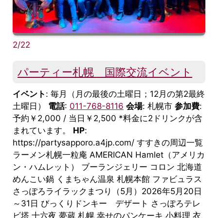
2/22
パーティー札幌 国際交流イベント
イベント
: 毎月（月の最後の土曜日；12月の第2最終
土曜日）
電話
:
011-768-8116
会場
: 札幌市
参加費
:
予約￥2,000 / 当日￥2,500 *料金に2ドリンクが含
まれています。
HP
:
https://partysapporo.a4jp.com/ すすきの周辺一覧
ラーメン札幌一粒庵 AMERICAN Hamlet（アメリカ
ン・ハムレット） ブーランジェリー コロン 北海道
めんこい鍋 くまちゃん温泉 札幌本館 ファビュラス
さっぽろライラックまつり（5月）2026年5月20日
～31日 びっくりドンキー デザート さっぽろテレ
ビ塔 十六夜 夢蔵 札幌 幸せのパンケーキ 小料理 衣