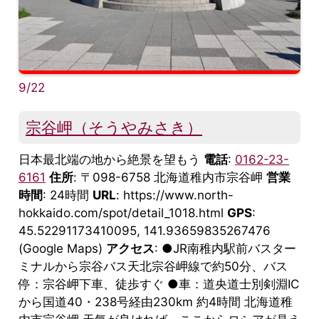
9/22
宗谷岬（そうやみさき）
日本最北端の地から絶景を望もう
電話
:
0162-23-
6161
住所
: 〒098-6758 北海道稚内市宗谷岬
営業
時間
: 24時間
URL
: https://www.north-
hokkaido.com/spot/detail_1018.html
GPS
:
45.52291173410095, 141.93659835267476
(Google Maps)
アクセス
: ●JR南稚内駅前バスター
ミナルから宗谷バス天北宗谷岬線で約50分、バス
停：宗谷岬下車、徒歩すぐ ●車：道央道士別剣淵IC
から国道40・238号経由230km 約4時間 北海道稚