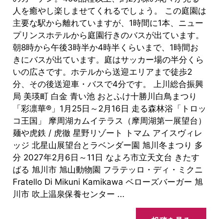
人を癒やし楽しませてくれるでしょう。 この庭園は
主要な駅から離れていますが、1時間に1本、ニュー
プリンスホテルから庭園行きのバスが出ています。
朝8時から午後3時半か4時半くらいまで、1時間お
きにバスが出ています。庭はサッカー場の半分くら
いの広さです。ホテルから送迎エリアまで徒歩2
分、その後送迎車・バスで4分です。 上川総合振興
局 美瑛町 白金 青い池 おとふけ十勝川白鳥まつり
「彩凛華®」1月25日～2月16日 走る森林浴「トロッ
コ王国」 摩周湖カムイテラス（摩周湖第一展望台）
麺や虎鉄 / 虎徹 星野リゾート トマム アイスヴィレ
ッジ 北星山展望台とラベンダー園 旭川冬まつり 多
分 2027年2月6日～11日 なよろ市立天文台 きたす
ばる 旭川市 旭山動物園 フラテッロ・ディ・ミクニ
Fratello Di Mikuni Kamikawa ベローズバーガー 旭
川市 吹上温泉保養センター ...