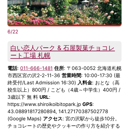
6/22
白い恋人パーク & 石屋製菓チョコレ
ート工場 札幌
電話
:
011-666-1481
住所
: 〒063-0052 北海道札幌
市西区宮の沢2-2-11-36
営業時間
: 10:00-17:30 (最
終受付/Last Admission 16:30)
入料金
: おとな（高
校生以上）800円 / こども（4歳～中学生）400円 /
3歳以下 無 料
URL
:
https://www.shiroikoibitopark.jp
GPS
:
43.08891817280894, 141.27170387502778
(Google Maps)
アクセス
: 宮の沢駅から徒歩10分。
チョコレートの歴史やクッキーの作り方を紹介する