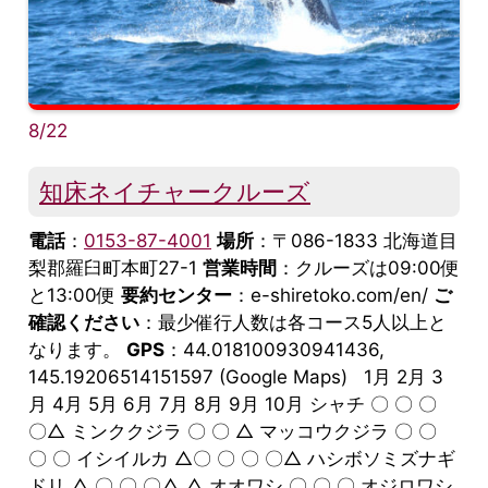
8/22
知床ネイチャークルーズ
電話
：
0153-87-4001
場所
：〒086-1833 北海道目
梨郡羅臼町本町27-1
営業時間
：クルーズは09:00便
と13:00便
要約センター
：e-shiretoko.com/en/
ご
確認ください
：最少催行人数は各コース5人以上と
なります。
GPS
：44.018100930941436,
145.19206514151597 (Google Maps) 1月 2月 3
月 4月 5月 6月 7月 8月 9月 10月 シャチ 〇 〇 〇
〇△ ミンククジラ 〇 〇 △ マッコウクジラ 〇 〇
〇 〇 イシイルカ △〇 〇 〇 〇△ ハシボソミズナギ
ドリ △ 〇 〇 〇△ △ オオワシ 〇 〇 〇 オジロワシ