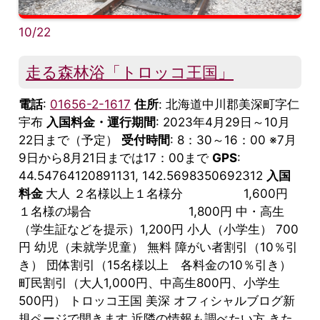
10/22
走る森林浴「トロッコ王国」
電話
:
01656-2-1617
住所
: 北海道中川郡美深町字仁
宇布
入国料金・運行期間
: 2023年4月29日～10月
22日まで（予定）
受付時間
: 8：30～16：00 ※7月
9日から8月21日までは17：00まで
GPS
:
44.54764120891131, 142.5698350692312
入国
料金
大人 ２名様以上１名様分 1,600円
１名様の場合 1,800円 中・高生
（学生証などを提示）1,200円 小人（小学生） 700
円 幼児（未就学児童） 無料 障がい者割引（10％引
き） 団体割引（15名様以上 各料金の10％引き）
町民割引（大人1,000円、中高生800円、小学生
500円） トロッコ王国 美深 オフィシャルブログ新
規ページで開きます 近隣の情報も調べたい方 きた