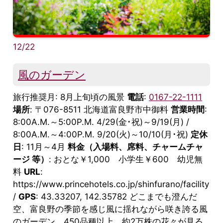
12/22
風のガーデン
旅行推奨月: 8月上旬頃の風景
電話
:
0167-22-1111
場所
: 〒076-8511 北海道富良野市中御料
営業時間
:
8:00A.M.～5:00P.M. 4/29(金･祝)～9/19(月) /
8:00A.M.～4:00P.M. 9/20(火)～10/10(月･祝)
定休
日
: 11月～4月
料金（入場料、席料、チャームチャ
ージ 等）
: おとな￥1,000 小学生￥600 幼児無
料
URL
:
https://www.princehotels.co.jp/shinfurano/facility
/
GPS
: 43.33207, 142.35782 どこまでも澄んだ
空、富良野の季節を感じ風に揺れながら咲き誇る風
のガーデン。450品種以上、約2万株の花々が見る