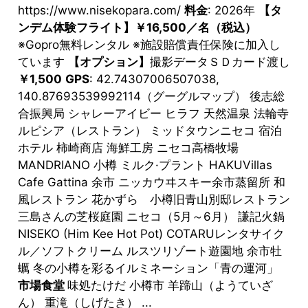
https://www.nisekopara.com/
料金
: 2026年
【タ
ンデム体験フライト】￥16,500／名（税込）
※Gopro無料レンタル ※施設賠償責任保険に加入し
ています
【オプション】
撮影データＳＤカード渡し
￥1,500
GPS
: 42.74307006507038,
140.87693539992114（グーグルマップ） 後志総
合振興局 シャレーアイビー ヒラフ 天然温泉 法輪寺
ルピシア（レストラン） ミッドタウンニセコ 宿泊
ホテル 柿崎商店 海鮮工房 ニセコ高橋牧場
MANDRIANO 小樽 ミルク·プラント HAKUVillas
Cafe Gattina 余市 ニッカウヰスキー余市蒸留所 和
風レストラン 花かずら 小樽旧青山別邸レストラン
三島さんの芝桜庭園 ニセコ（5月～6月） 謙記火鍋
NISEKO (Him Kee Hot Pot) COTARUレンタサイク
ル／ソフトクリーム ルスツリゾート遊園地 余市牡
蠣 冬の小樽を彩るイルミネーション「青の運河」
市場食堂
味処たけだ 小樽市 羊蹄山（ようていざ
ん） 重滝（しげたき） ...