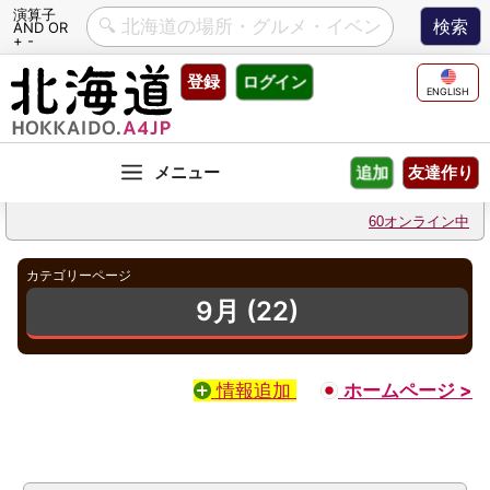
演算子
AND OR
+ -
Skip
登録
ログイン
to
ENGLISH
content
友達作り
追加
60オンライン中
カテゴリーページ
9月 (22)
情報追加
ホームページ >