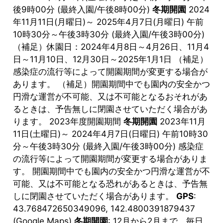
後9時00分 (最終入園/午後8時00分)
冬期開園
2024
年11月11日(月曜日)～ 2025年4月7日(月曜日) 午前
10時30分～午後3時30分 (最終入園/午後3時00分)
（補足）休園日：2024年4月8日～4月26日、11月4
日～11月10日、12月30日～2025年1月1日 （補足）
感染症の流行等によって開園期間が変更する場合が
あります。 （補足）開園期間中でも園内の安全かつ
円滑な運営が不可能、又は不可能となるおそれがあ
るときは、予告無しに閉園させていただく場合があ
ります。 2023年度開園期間
冬期開園
2023年11月
11日(土曜日)～ 2024年4月7日(日曜日) 午前10時30
分～午後3時30分 (最終入園/午後3時00分) 感染症
の流行等によって開園期間が変更する場合がありま
す。 開園期間中でも園内の安全かつ円滑な運営が不
可能、又は不可能となる恐れがあるときは、予告無
しに閉園させていただく場合があります。
GPS
:
43.768472650349096, 142.4800391879437
(Google Maps)
冬期開園
: 12月から2月まで、毎日