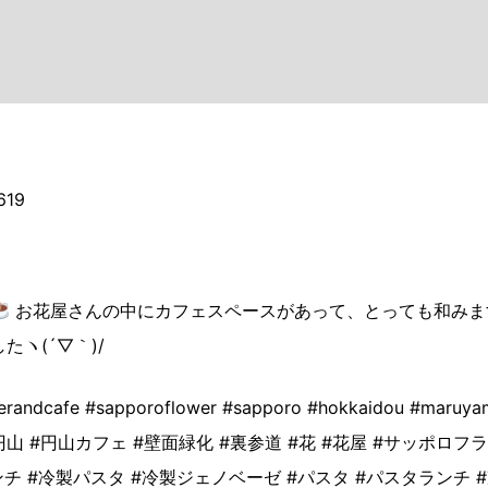
619
お花屋さんの中にカフェスペースがあって、とっても和みま
ヽ(´▽｀)/
fe #sapporoflower #sapporo #hokkaidou #maruyama 
 #円山 #円山カフェ #壁面緑化 #裏参道 #花 #花屋 #サッポ
チ #冷製パスタ #冷製ジェノベーゼ #パスタ #パスタランチ