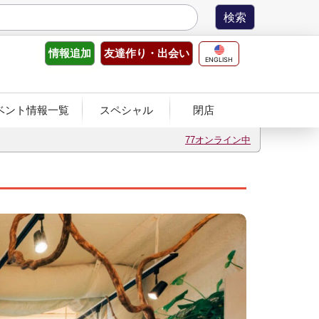
友達作り
・出会い
情報
追加
ENGLISH
ベント情報一覧
スペシャル
閉店
77オンライン中