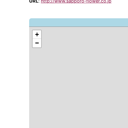
URL
:
http://www.sapporo-flower.co.jp
+
−