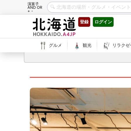
演算子
AND OR
+ -
Skip
登録
ログイン
to
content
グルメ
観光
リラクゼ