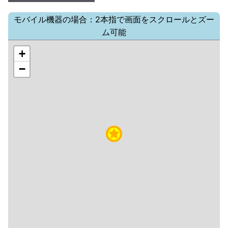
モバイル機器の場合：2本指で画面をスクロールとズー
ム可能
+
−