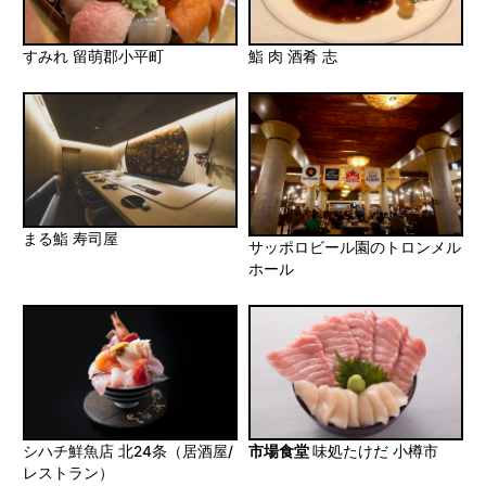
すみれ 留萌郡小平町
鮨 肉 酒肴 志
まる鮨 寿司屋
サッポロビール園のトロンメル
ホール
シハチ鮮魚店 北24条（居酒屋/
市場食堂
味処たけだ 小樽市
レストラン）