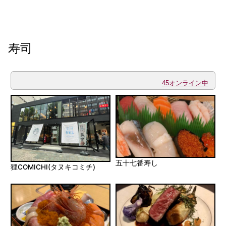
寿司
45オンライン中
五十七番寿し
狸COMICHI(タヌキコミチ)