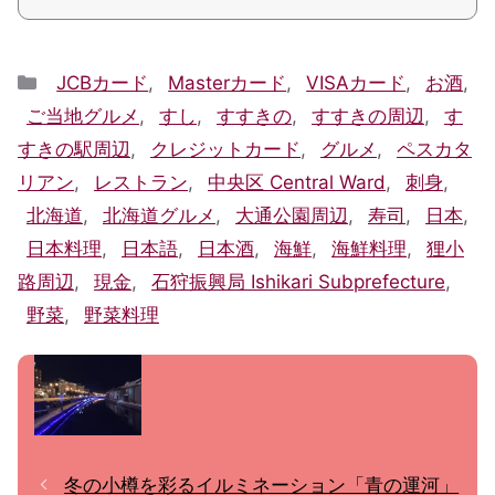
Categories
JCBカード
,
Masterカード
,
VISAカード
,
お酒
,
ご当地グルメ
,
すし
,
すすきの
,
すすきの周辺
,
す
すきの駅周辺
,
クレジットカード
,
グルメ
,
ペスカタ
リアン
,
レストラン
,
中央区 Central Ward
,
刺身
,
北海道
,
北海道グルメ
,
大通公園周辺
,
寿司
,
日本
,
日本料理
,
日本語
,
日本酒
,
海鮮
,
海鮮料理
,
狸小
路周辺
,
現金
,
石狩振興局 Ishikari Subprefecture
,
野菜
,
野菜料理
冬の小樽を彩るイルミネーション「青の運河」