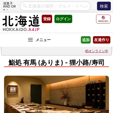
演算子
AND OR
+ -
Skip
登録
ログイン
to
ENGLISH
content
友達作り
追加
45オンライン中
鮨処 有馬 (ありま) - 狸小路/寿司