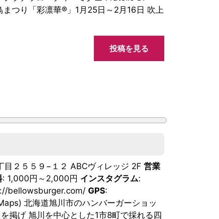
川白鳥まつり「彩凛華®」1月25日～2月16日 吹上
投稿を見る
２丁目２５５９−１２ ABCヴィレッジ 2F
営業
料
: 1,000円～2,000円
インスタグラム
:
s://bellowsburger.com/
GPS
:
Google Maps) 北海道旭川市のハンバーガーショッ
食」を掲げ 旭川を中心とした1市8町で採れる四