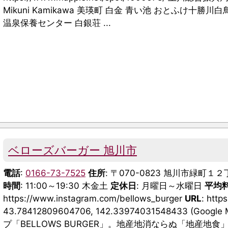
Mikuni Kamikawa 美瑛町 白金 青い池 おとふけ十勝
温泉保養センター 白銀荘 ...
ベローズバーガー 旭川市
電話
:
0166-73-7525
住所
: 〒070-0823 旭川市緑町１
時間
: 11:00～19:30 木金土
定休日
: 月曜日～水曜日
平均
https://www.instagram.com/bellows_burger
URL
: http
43.78412809604706, 142.33974031548433 (
プ「BELLOWS BURGER」。地産地消ならぬ「地産地