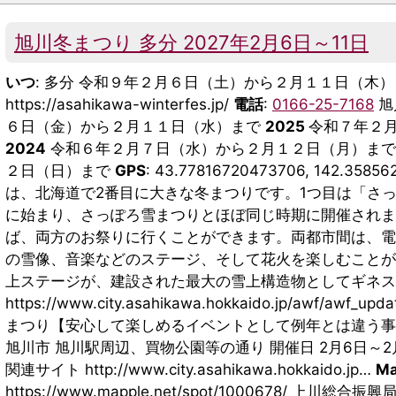
旭川冬まつり 多分 2027年2月6日～11日
いつ
: 多分 令和９年２月６日（土）から２月１１日（木
https://asahikawa-winterfes.jp/
電話
:
0166-25-7168
旭
６日（金）から２月１１日（水）まで
2025
令和７年２
2024
令和６年２月７日（水）から２月１２日（月）ま
２日（日）まで
GPS
: 43.77816720473706, 142.358
は、北海道で2番目に大きな冬まつりです。1つ目は「さ
に始まり、さっぽろ雪まつりとほぼ同じ時期に開催されま
ば、両方のお祭りに行くことができます。両都市間は、電
の雪像、音楽などのステージ、そして花火を楽しむことがで
上ステージが、建設された最大の雪上構造物としてギネ
https://www.city.asahikawa.hokkaido.jp/awf/awf_up
まつり【安心して楽しめるイベントとして例年とは違う事業
旭川市 旭川駅周辺、買物公園等の通り 開催日 2月6日～2
関連サイト http://www.city.asahikawa.hokkaido.jp…
M
https://www.mapple.net/spot/1000678/ 上川総合