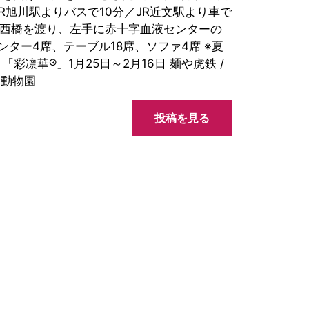
R旭川駅よりバスで10分／JR近文駅より車で
 旭西橋を渡り、左手に赤十字血液センターの
ンター4席、テーブル18席、ソファ4席 ※夏
彩凛華®」1月25日～2月16日 麺や虎鉄 /
山動物園
投稿を見る