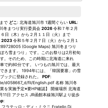
）まで
どこ
: 北海道旭川市 1週間ぐらい
URL
:
川冬まつり実行委員会
2026
令和７年２月
月６日（木）から２月１１日（火）まで
で
2023
令和５年２月７日（火）から２月１
56289728005 (Google Maps) 旭川冬まつり
っぽろ雪まつり」です。このお祭りは2月初旬
す。そのため、この時期に北海道に来れ
車で約80分です。 いつもの旭川では、最大
きます。 1994年には、「韓国要塞」の雪
スブックに登録された。
PDF
:
date/d058667_d/fil/English.pdf 名称 旭川冬
を実施予定※要HP確認】 開催場所 北海道
月11日 アクセス JR函館本線旭川駅より徒歩
ap
:
振興局 フラテッロ・ディ・ミクニ Fratello Di