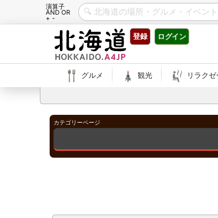
演算子
AND OR
+ -
Skip
登録
ログイン
to
content
グルメ
観光
リラクゼ
カテゴリーページ