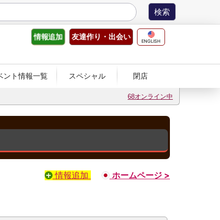
友達作り
・出会い
情報
追加
ENGLISH
ベント情報一覧
スペシャル
閉店
68オンライン中
情報追加
ホームページ >