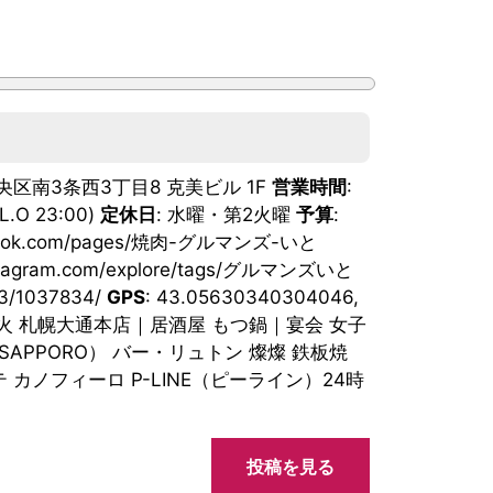
中央区南3条西3丁目8 克美ビル 1F
営業時間
:
L.O 23:00)
定休日
: 水曜・第2火曜
予算
:
cebook.com/pages/焼肉-グルマンズ-いと
instagram.com/explore/tags/グルマンズいと
103/1037834/
GPS
: 43.05630340304046,
の周辺 黒花火 札幌大通本店｜居酒屋 もつ鍋｜宴会 女子
 SAPPORO） バー・リュトン 燦燦 鉄板焼
テ カノフィーロ P-LINE（ピーライン）24時
投稿を見る