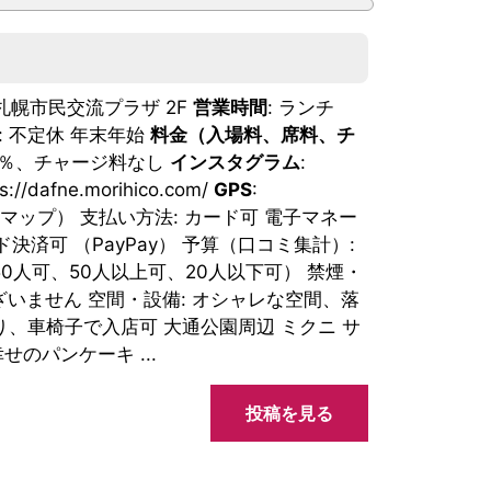
札幌市民交流プラザ 2F
営業時間
: ランチ
: 不定休 年末年始
料金（入場料、席料、チ
５％、チャージ料なし
インスタグラム
:
ps://dafne.morihico.com/
GPS
:
6（グーグルマップ） 支払い方法: カード可 電子マネー
ド決済可 （PayPay） 予算（口コミ集計）:
0人～50人可、50人以上可、20人以下可） 禁煙・
ございません 空間・設備: オシャレな空間、落
り、車椅子で入店可 大通公園周辺 ミクニ サ
せのパンケーキ ...
投稿を見る