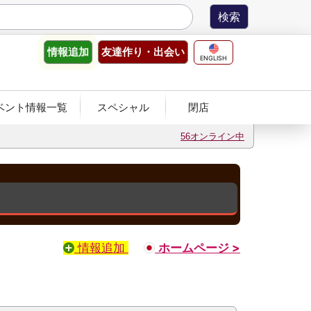
友達作り
・出会い
情報
追加
ENGLISH
ベント情報一覧
スペシャル
閉店
56オンライン中
情報追加
ホームページ >