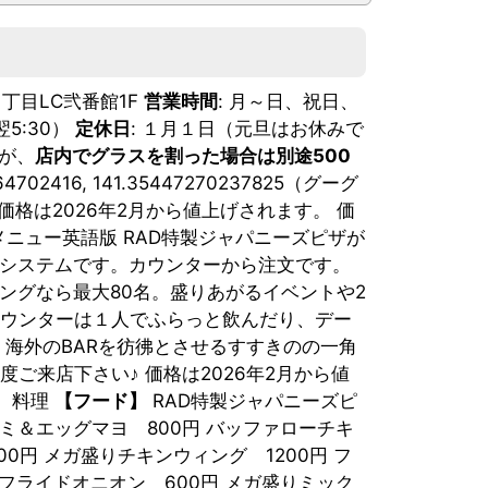
丁目LC弐番館1F
営業時間
: 月～日、祝日、
 翌5:30）
定休日
: １月１日（元旦はお休みで
すが、
店内でグラスを割った場合は別途500
364702416, 141.35447270237825（グーグ
S 価格は2026年2月から値上げされます。 価
メニュー英語版 RAD特製ジャパニーズピザが
スシステムです。カウンターから注文です。
席、スタンディングなら最大80名。盛りあがるイベントや2
カウンターは１人でふらっと飲んだり、デー
 海外のBARを彷彿とさせるすすきのの一角
ご来店下さい♪ 価格は2026年2月から値
！ 料理
【フード】
RAD特製ジャパニーズピ
サラミ＆エッグマヨ 800円 バッファローチキ
0円 メガ盛りチキンウィング 1200円 フ
 フライドオニオン 600円 メガ盛りミック