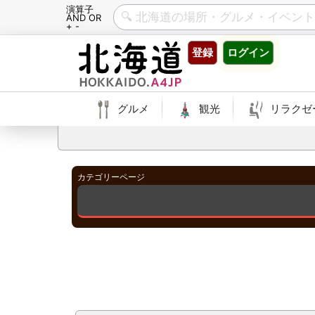
演算子
AND OR
+ -
Skip
登録
ログイン
to
content
グルメ
観光
リラクゼ
カテゴリーページ