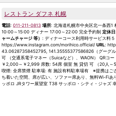
レストラン ダフネ 札幌
電話
:
011-211-0813
場所
: 北海道札幌市中央区北一条西1 
10:00～15:00 ディナー 17:00～22:00 完全予約制
定休日
ャームチャージ 等）
: ディナーコース利用時サービス料
https://www.instagram.com/morihico.official/
URL
: htt
43.06287358452795, 141.3555537758682
可 （交通系電子マネー（Suicaなど）、WAON） QRコー
￥2,000～￥2,999 席数: 54席 個室 無 貸切 可 （2
喫煙: 全席禁煙 駐車場: 有 施設有料駐車場有 ※提携は
ち着いた空間、席が広い、ソファー席あり、無料Wi-Fiあ
ッポロ JRタワー展望室 T38 サッポロ・シティ・ジャズ 幸