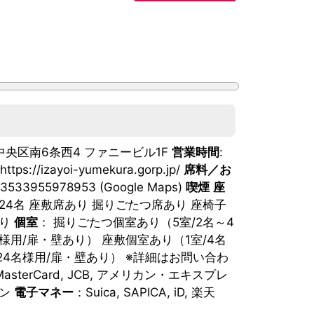
幌市中央区南6条西4 ファニービル1F
営業時間
:
 https://izayoi-yumekura.gorp.jp/
席料／お
1.3533955978953 (Google Maps)
喫煙
座
24名 座敷席あり 掘りごたつ席あり 座椅子
あり
個室
： 掘りごたつ個室あり（5室/2名～4
様用/扉・壁あり） 座敷個室あり（1室/4名
24名様用/扉・壁あり） ※詳細はお問い合わ
 MasterCard, JCB, アメリカン・エキスプレ
ゾン
電子マネー
：Suica, SAPICA, iD, 楽天