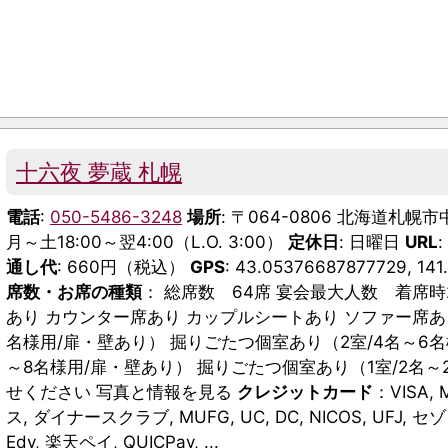
十六夜 夢蔵 札幌
電話
:
050-5486-3248
場所
: 〒064-0806 北海道札
月～土18:00～翌4:00（L.O. 3:00）
定休日
: 日曜日
URL
:
通し代
: 660円（税込）
GPS
: 43.05376687877729, 14
席数・お席の種類
： 総席数 64席 宴会最大人数 着席時
あり カウンター席あり カップルシートあり ソファー席
名様用/扉・壁あり） 掘りごたつ個室あり（2室/4名～6名
～8名様用/扉・壁あり） 掘りごたつ個室あり（1室/2名～
せください 写真と情報を見る
クレジットカード
：VISA,
ス, ダイナースクラブ, MUFG, UC, DC, NICOS, UFJ, セ
Edy, 楽天ペイ, QUICPay, ...