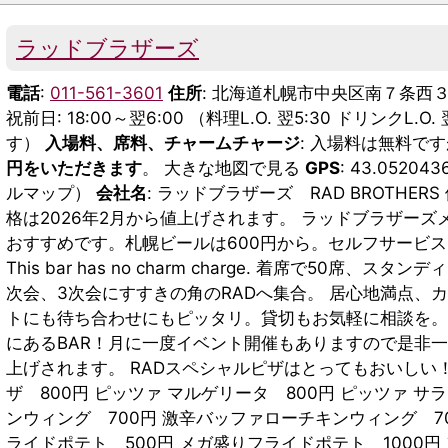
ラッドブラザーズ
電話
:
011-561-3601
住所
: 北海道札幌市中央区南７条西３
祝前日: 18:00～翌6:00 （料理L.O. 翌5:30 ドリンクL.O.
す）
入場料、席料、チャームチャージ
: 入場料は無料で
円をいただきます
。 大きな地図で見る
GPS
: 43.05204
ルマップ）
会社名
: ラッドブラザーズ RAD BROTHER
格は2026年2月から値上げされます。 ラッドブラザーズ
おすすめです。札幌ビールは600円から。セルフサービ
This bar has no charm charge. 着席で50
次会、3次会にすすきの角のRADへ集合。 居心地満点、
トにも待ち合わせにもピッタリ。貸切もお気軽に相談を。
にあるBAR！月に一度イベント開催もありますので是非一度
上げされます。 RADスペシャルピザはとってもおいしい
ザ 800円 ピッツァ マルゲリータ 800円 ピッツァ 
ンウィング 700円 激辛バッファローチキンウィング 70
ライドポテト 500円 メガ盛りフライドポテト 1000円