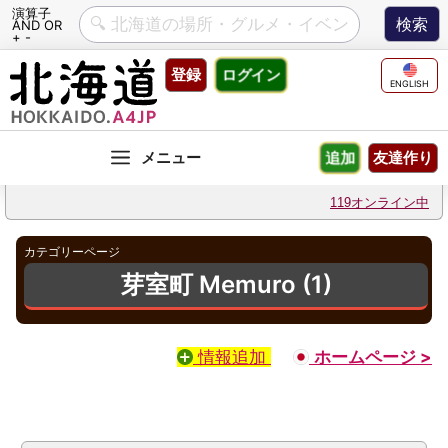
演算子
AND OR
+ -
Skip
登録
ログイン
to
ENGLISH
content
友達作り
追加
119オンライン中
カテゴリーページ
芽室町 Memuro (1)
情報追加
ホームページ >