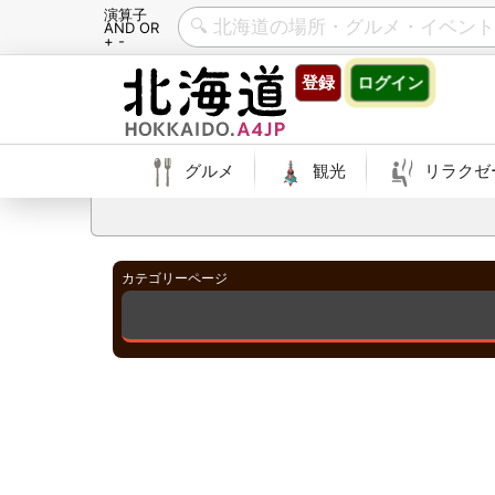
演算子
AND OR
+ -
Skip
登録
ログイン
to
content
グルメ
観光
リラクゼ
カテゴリーページ