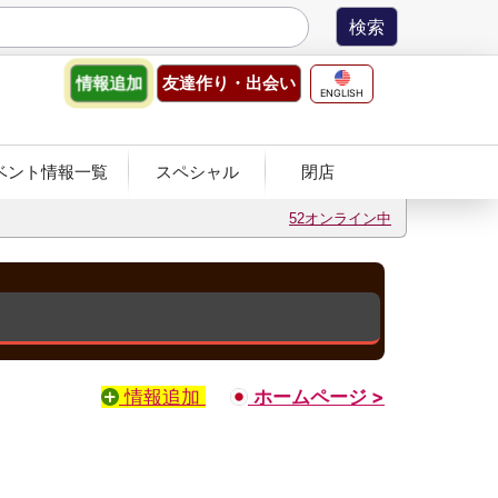
友達作り
・出会い
情報
追加
ENGLISH
ベント情報一覧
スペシャル
閉店
52オンライン中
情報追加
ホームページ >