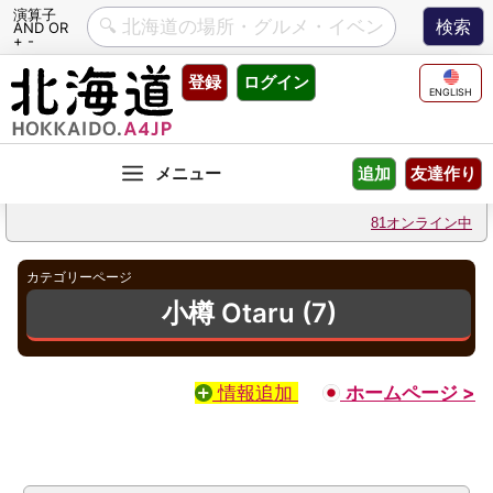
演算子
AND OR
+ -
Skip
登録
ログイン
to
ENGLISH
content
友達作り
追加
81オンライン中
カテゴリーページ
小樽 Otaru (7)
情報追加
ホームページ >