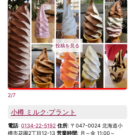
投稿を見る
2/7
小樽 ミルク·プラント
電話
:
0134-22-5192
住所
: 〒047-0024 北海道小
樽市花園2丁目12-13
営業時間
: 月～金 11:00～