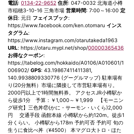
電話
:
0134-22-9652
住所
: 047-0032 北海道小樽
市稲穂3-10-16 三角市場
営業時間
: 7:00～16:00
定
休日
: 元日
フェイスブック
:
https://www.facebook.com/ken.otomaru
インス
タグラム
:
https://www.instagram.com/otarutakeda1963
URL
: https://otaru.mypl.net/shop/
00000365436
お得なクーポン
:
https://tabelog.com/hokkaido/A0106/A010601/1
006902/
GPS
: 43.19867411411381,
140.9938809330776 (グーグルマップ) 駐車場有
り(20分無料）市場に隣接して市営駐車場有り。
2000円以上で1時間無料券。 アクセスJR小樽駅か
ら徒歩1分 予算：￥1,000～￥1,999 【モーニン
グ研究】三色丼⑰(かに・サーモン・いくら)2,000
円 交通手段 函館本線 小樽駅から約120m。徒歩1
分くらい。 小樽駅から178m 予約可否 予約可 旬の
生うに食比べ丼（¥4500） 本マグロ大トロ・ほた