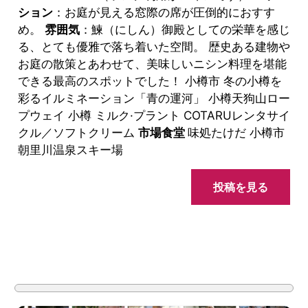
ション
：お庭が見える窓際の席が圧倒的におすす
め。
雰囲気
：鰊（にしん）御殿としての栄華を感じ
る、とても優雅で落ち着いた空間。 歴史ある建物や
お庭の散策とあわせて、美味しいニシン料理を堪能
できる最高のスポットでした！ 小樽市 冬の小樽を
彩るイルミネーション「青の運河」 小樽天狗山ロー
プウェイ 小樽 ミルク·プラント COTARUレンタサイ
クル／ソフトクリーム
市場食堂
味処たけだ 小樽市
朝里川温泉スキー場
投稿を見る