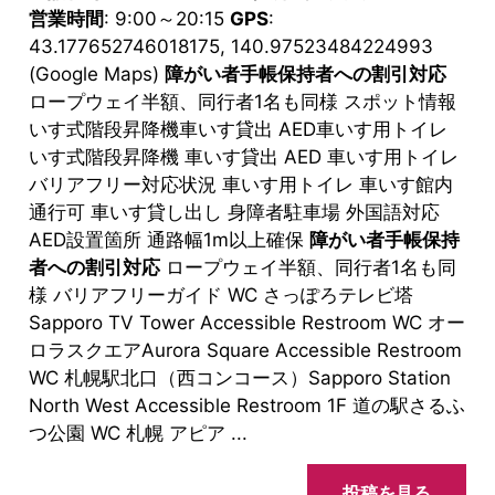
営業時間
: 9:00～20:15
GPS
:
43.177652746018175, 140.97523484224993
(Google Maps)
障がい者手帳保持者への割引対応
ロープウェイ半額、同行者1名も同様 スポット情報
いす式階段昇降機車いす貸出 AED車いす用トイレ
いす式階段昇降機 車いす貸出 AED 車いす用トイレ
バリアフリー対応状況 車いす用トイレ 車いす館内
通行可 車いす貸し出し 身障者駐車場 外国語対応
AED設置箇所 通路幅1m以上確保
障がい者手帳保持
者への割引対応
ロープウェイ半額、同行者1名も同
様 バリアフリーガイド WC さっぽろテレビ塔
Sapporo TV Tower Accessible Restroom WC オー
ロラスクエアAurora Square Accessible Restroom
WC 札幌駅北口（西コンコース）Sapporo Station
North West Accessible Restroom 1F 道の駅さるふ
つ公園 WC 札幌 アピア ...
投稿を見る