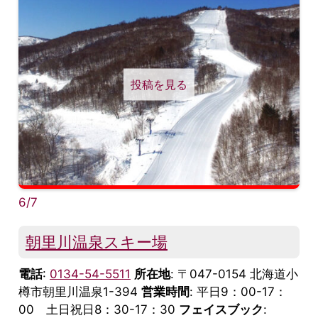
投稿を見る
6/7
朝里川温泉スキー場
電話
:
0134-54-5511
所在地
: 〒047-0154 北海道小
樽市朝里川温泉1-394
営業時間
: 平日9：00-17：
00 土日祝日8：30-17：30
フェイスブック
: