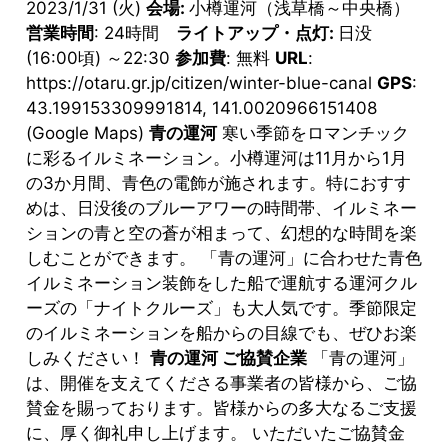
2023/1/31 (火)
会場:
小樽運河（浅草橋～中央橋）
営業時間
: 24時間
ライトアップ・点灯:
日没
(16:00頃) ～22:30
参加費
: 無料
URL
:
https://otaru.gr.jp/citizen/winter-blue-canal
GPS
:
43.199153309991814, 141.0020966151408
(Google Maps)
青の運河
寒い季節をロマンチック
に彩るイルミネーション。小樽運河は11月から1月
の3か月間、青色の電飾が施されます。特におすす
めは、日没後のブルーアワーの時間帯、イルミネー
ションの青と空の蒼が相まって、幻想的な時間を楽
しむことができます。 「青の運河」に合わせた青色
イルミネーション装飾をした船で運航する運河クル
ーズの「ナイトクルーズ」も大人気です。季節限定
のイルミネーションを船からの目線でも、ぜひお楽
しみください！
青の運河 ご協賛企業
「青の運河」
は、開催を支えてくださる事業者の皆様から、ご協
賛金を賜っております。皆様からの多大なるご支援
に、厚く御礼申し上げます。 いただいたご協賛金