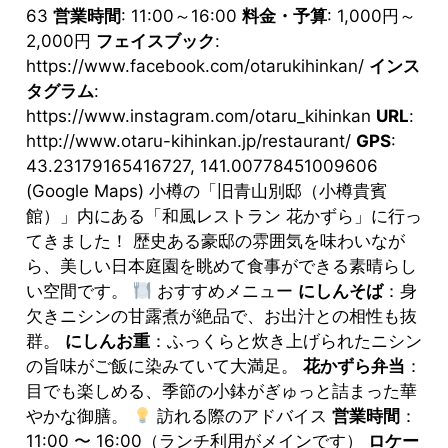
63
営業時間
: 11:00～16:00
料金・予算
: 1,000円～
2,000円
フェイスブック
:
https://www.facebook.com/otarukihinkan/
インス
タグラム
:
https://www.instagram.com/otaru_kihinkan
URL
:
http://www.otaru-kihinkan.jp/restaurant/
GPS
:
43.23179165416727, 141.00778451009606
(Google Maps) 小樽の「旧青山別邸（小樽貴賓
館）」内にある「和風レストラン 花かずら」に行っ
てきました！ 歴史ある豪邸の雰囲気を味わいなが
ら、美しい日本庭園を眺めて食事ができる素晴らし
い空間です。
おすすめメニュー
にしんそば
：身
欠きニシンの甘露煮が絶品で、お出汁との相性も抜
群。
にしんお重
：ふっくらと炊き上げられたニシン
の旨味がご飯に染みていて大満足。
花かずら弁当
：
目でも楽しめる、季節の小鉢がぎゅっと詰まった華
やかな御膳。
訪れる際のアドバイス
営業時間
：
11:00 〜 16:00（ランチ利用がメインです）
ロケー