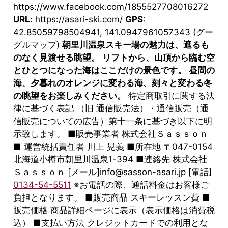
https://www.facebook.com/1855527708016272
URL
: https://asari-ski.com/
GPS
:
42.85059798504941, 141.0947961057343 (グー
グルマップ)
朝里川温泉スキー場の魅力は、遮るも
のなく見渡せる眺望。
リフトから、山頂から臨む空
とひとつになった海はここだけの景色です。
昼間の
海、夕暮れのオレンジに変わる海、刻々と変わる冬
の眺望をお楽しみください。
特定商取引に関する法
律に基づく表記 （旧 通信販売法）・通信販売（通
信販売についての広告）第十一条に基づき以下に明
示致します。 ■販売事業者 株式会社Ｓａｓｓｏｎ
■ 運営統括責任者 川上 晃義 ■所在地 〒047-0154
北海道小樽市朝里川温泉1-394 ■連絡先 株式会社
Ｓａｓｓｏｎ [メール]info@sasson-asari.jp [電話]
0134-54-5511
※お電話の際、通話料金はお客様ご
負担となります。 ■販売商品 スキーレッスン費 ■
販売価格 商品詳細ページに表示（表示価格は消費税
込） ■支払い方法 クレジットカードでの利用とな