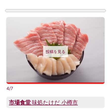
投稿を見る
4/7
市場食堂
味処たけだ 小樽市