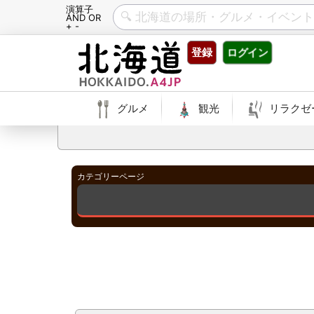
演算子
AND OR
+ -
Skip
登録
ログイン
to
content
グルメ
観光
リラクゼ
カテゴリーページ