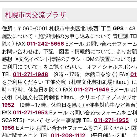
札幌市民交流プラザ
住所
：〒060-0001 札幌市中央区北1条西1丁目
GPS
：43.
施設について・施設利用のお申し込みについて 管理課 TE
除く) FAX
011-242-5656
Eメール お問い合わせフォー
お問い合わせは、下記「図書・情報館について」よりお願
感想 ※文化イベント情報のチラシ・DMの設置については
ご利用について」をご覧ください。 オフィシャルスポン
TEL
011-271-1948
(9時～17時、休館日を除く) FAX
01
をご利用ください 主催公演（札幌文化芸術劇場hitaru）に
時～17時、休館日を除く) FAX
011-271-1949
Eメール 
技術（札幌文化芸術劇場 hitaru、クリエイティブスタジオ
1952
(9時～17時、休館日を除く) ※催事対応中など舞
FAX
011-271-1953
Eメール お問い合わせフォームをご
SCARTSについて センター事業課 TEL
011-271-1955
(
1956
Eメール お問い合わせフォームをご利用ください 
却に関すること TEL
011-208-1112
(平日9時～21時、土