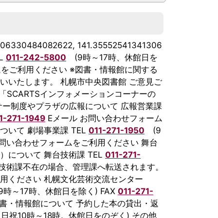
06330484082622, 141.35552541341306
L
011-242-5800
(9時～17時、休館日を
ムをご利用ください ※図書・情報館に関する
いいたします。 札幌市中央図書館 ご意見ご
「SCARTSインフォメーションコーナーの
サー制度やプラザの広報について 広報営業課
1-271-1949
Eメール お問い合わせフォーム
ついて 劇場事業課 TEL
011-271-1950
(9
お問い合わせフォームをご利用ください 舞台
）について 舞台技術課 TEL
011-271-
台技術課不在の場合、管理課へ転送されます。
利用ください 札幌文化芸術交流センター
9時～17時、休館日を除く) FAX
011-271-
図書・情報館について 予約した本の貸出・返
日祝10時～18時。休館日をのぞく) その他