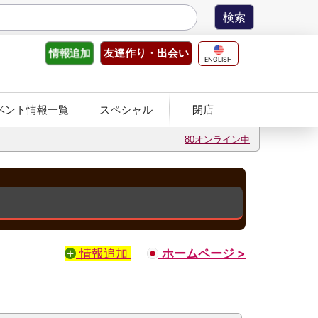
友達作り
・出会い
情報
追加
ENGLISH
ベント情報一覧
スペシャル
閉店
80オンライン中
情報追加
ホームページ >