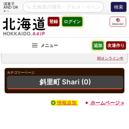
演算子
AND OR
+ -
Skip
登録
ログイン
to
ENGLISH
content
友達作り
追加
90オンライン中
カテゴリーページ
斜里町 Shari (0)
情報追加
ホームページ >