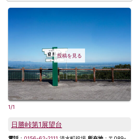
投稿を見る
1/1
日勝峠第1展望台
電話
：
0156-62-2111
清水町役場
所在地
：〒089-