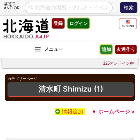
演算子
AND OR
+ -
Skip
登録
ログイン
to
ENGLISH
content
友達作り
追加
125オンライン中
カテゴリーページ
清水町 Shimizu (1)
情報追加
ホームページ >