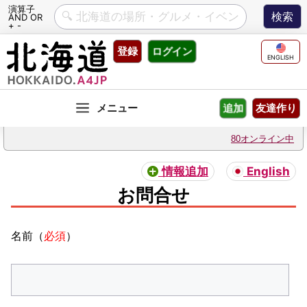
演算子
AND OR
+ -
Skip
登録
ログイン
to
ENGLISH
content
友達作り
追加
80オンライン中
情報追加
English
お問合せ
名前（
必須
）