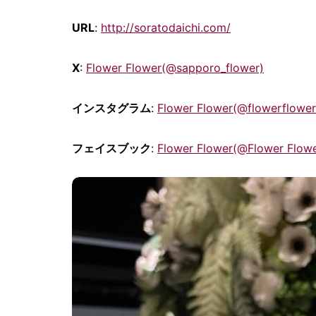
URL
:
http://soratodaichi.com/
X
:
Flower Flower(@sapporo_flower)
インスタグラム
:
Flower Flower(@flowerflowe
フェイスブック
:
Flower Flower(@Flower Flowe