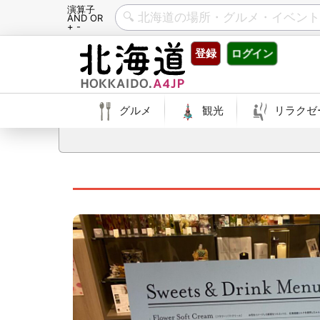
演算子
AND OR
+ -
Skip
登録
ログイン
to
content
グルメ
観光
リラクゼ