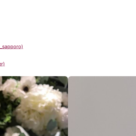
r_sapporo)
r)