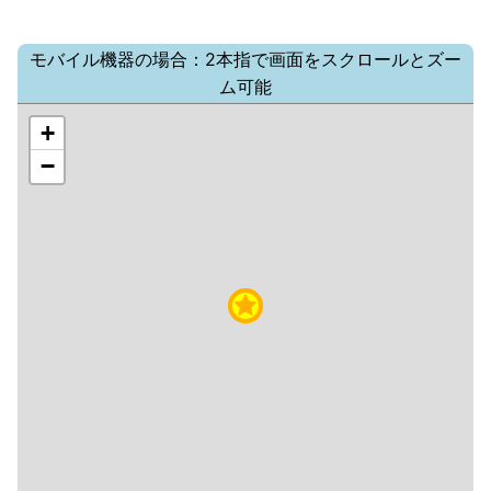
モバイル機器の場合：2本指で画面をスクロールとズー
ム可能
+
−