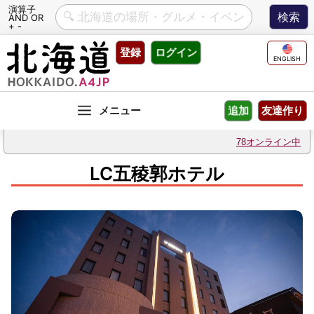
演算子
AND OR
+ -
Skip
登録
ログイン
to
ENGLISH
content
友達作り
追加
78オンライン中
LC五稜郭ホテル