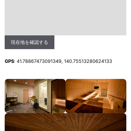
現在地を確認する
GPS
: 41.78867473091349, 140.75513280624133