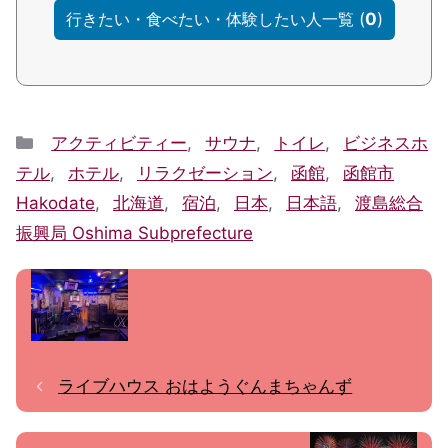
(
0
)
行きたい・食べたい・体験したい人一覧
Categories
アクティビティー
,
サウナ
,
トイレ
,
ビジネスホ
テル
,
ホテル
,
リラクゼーション
,
函館
,
函館市
Hakodate
,
北海道
,
宿泊
,
日本
,
日本語
,
渡島総合
振興局 Oshima Subprefecture
ライブハウス おはようぐんまちゃんず