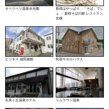
オベリベリ温泉水光園
新得はやっぱり、「そば」でし
ょ ・ 新得そばの館 レストラン
玄穣
ビジネス 成田旅館
民宿サホロハウス
丸美ヶ丘温泉ホテル
トムラウシ温泉