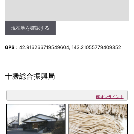
現在地を確認する
GPS
：42.916266719549604, 143.21055779409352
十勝総合振興局
60オンライン中