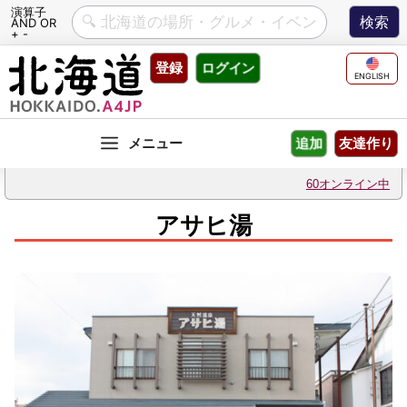
演算子
AND OR
+ -
Skip
登録
ログイン
to
ENGLISH
content
友達作り
追加
60オンライン中
アサヒ湯