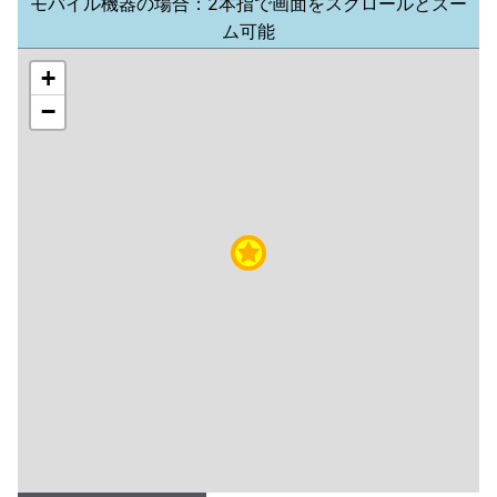
モバイル機器の場合：2本指で画面をスクロールとズー
ム可能
+
−