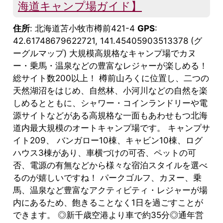
海道キャンプ場ガイド】
住所
: 北海道苫小牧市樽前421-4
GPS
:
42.61748679622721, 141.45405903513378 (グ
ーグルマップ) 大規模高規格なキャンプ場でカヌ
ー・乗馬・温泉などの豊富なレジャーが楽しめる！
総サイト数200以上！ 樽前山ろくに位置し、二つの
天然湖沼をはじめ、自然林、小河川などの自然を楽
しめるとともに、シャワー・コインランドリーや電
源サイトなどがある高規格な一面もあわせもつ北海
道内最大規模のオートキャンプ場です。 キャンプサ
イト209、 バンガロー10棟、キャビン10棟、ログ
ハウス3棟があり、車横づけの可否、ペットの可
否、電源の有無などから様々な宿泊スタイルを選べ
るのが嬉しいですね！ パークゴルフ、カヌー、乗
馬、温泉など豊富なアクティビティ・レジャーが場
内にあるため、飽きることなく1日を過ごすことが
できます。 ◎新千歳空港より車で約35分◎通年営