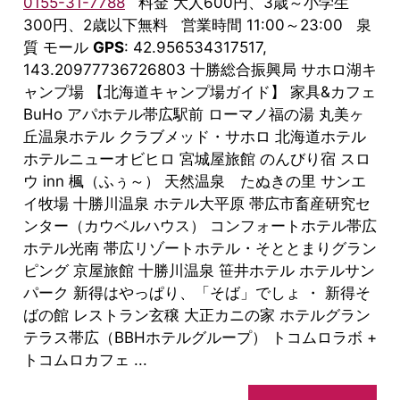
0155-31-7788
料金 大人600円、3歳～小学生
300円、2歳以下無料 営業時間 11:00～23:00 泉
質 モール
GPS
: 42.956534317517,
143.20977736726803 十勝総合振興局 サホロ湖キ
ャンプ場 【北海道キャンプ場ガイド】 家具&カフェ
BuHo アパホテル帯広駅前 ローマノ福の湯 丸美ヶ
丘温泉ホテル クラブメッド・サホロ 北海道ホテル
ホテルニューオビヒロ 宮城屋旅館 のんびり宿 スロ
ウ inn 楓（ふぅ～） 天然温泉 たぬきの里 サンエ
イ牧場 十勝川温泉 ホテル大平原 帯広市畜産研究セ
ンター（カウベルハウス） コンフォートホテル帯広
ホテル光南 帯広リゾートホテル・そととまりグラン
ピング 京屋旅館 十勝川温泉 笹井ホテル ホテルサン
パーク 新得はやっぱり、「そば」でしょ ・ 新得そ
ばの館 レストラン玄穣 大正カニの家 ホテルグラン
テラス帯広（BBHホテルグループ） トコムロラボ +
トコムロカフェ ...