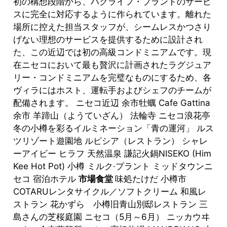
初の構想段階から、ハクライフ・ブランドのサービ
スに完全に対応するように作られています。離れた
場所に控えた担当スタッフが、シームレスかつさり
げない理想のサービスを提供するために設計され
た、この近辺では初の高級コンドミニアムです。現
在ニセコにおいて最も贅沢に計画されたラグジュア
リー・コンドミニアムを完璧なものにするため、各
ヴィラにはホスト、運転手およびシェフのチームが
配備されます。 ニセコ近辺 余市牡蠣 Cafe Gattina
余市 羊蹄山（ようていざん） 法輪寺 ニセコ浪花亭
冬の小樽を彩るイルミネーション「青の運河」 ルス
ツリゾート遊園地 ルピシア（レストラン） シャレ
ーアイビー ヒラフ 天然温泉 謙記火鍋NISEKO (Him
Kee Hot Pot) 小樽 ミルク·プラント ミッドタウンニ
セコ 宿泊ホテル
市場食堂
味処たけだ 小樽市
COTARUレンタサイクル／ソフトクリーム 和風レ
ストラン 花かずら 小樽旧青山別邸レストラン 三
島さんの芝桜庭園 ニセコ（5月～6月） ニッカウヰ