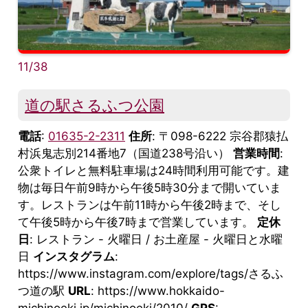
11/38
道の駅さるふつ公園
電話
:
01635-2-2311
住所
: 〒098-6222 宗谷郡猿払
村浜鬼志別214番地7（国道238号沿い）
営業時間
:
公衆トイレと無料駐車場は24時間利用可能です。建
物は毎日午前9時から午後5時30分まで開いていま
す。レストランは午前11時から午後2時まで、そし
て午後5時から午後7時まで営業しています。
定休
日
: レストラン - 火曜日 / お土産屋 - 火曜日と水曜
日
インスタグラム
:
https://www.instagram.com/explore/tags/さるふ
つ道の駅
URL
: https://www.hokkaido-
michinoeki.jp/michinoeki/2010/
GPS
: