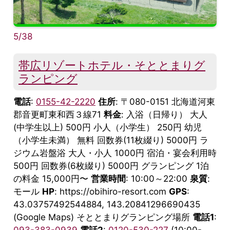
5/38
帯広リゾートホテル・そととまりグ
ランピング
電話
:
0155-42-2220
住所
: 〒080-0151 北海道河東
郡音更町東和西３線71
料金
: 入浴（日帰り） 大人
(中学生以上) 500円 小人（小学生） 250円 幼児
（小学生未満） 無料 回数券(11枚綴り) 5000円 ラ
ジウム岩盤浴 大人・小人 1000円 宿泊・宴会利用時
500円 回数券(6枚綴り) 5000円 グランピング 1泊
の料金 15,000円〜
営業時間
: 10:00～22:00
泉質
:
モール
HP
: https://obihiro-resort.com
GPS
:
43.03757492544884, 143.20841296690435
(Google Maps) そととまりグランピング場所
電話1
: