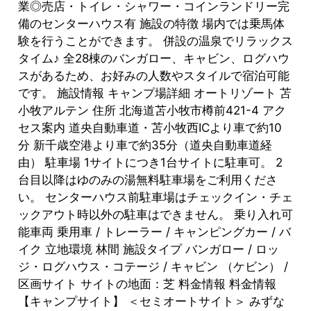
業◎売店・トイレ・シャワー・コインランドリー完
備のセンターハウス有 施設の特徴 場内では乗馬体
験を行うことができます。 併設の温泉でリラックス
タイム♪ 全28棟のバンガロー、キャビン、ログハウ
スがあるため、お好みの人数やスタイルで宿泊可能
です。 施設情報 キャンプ場詳細 オートリゾート 苫
小牧アルテン 住所 北海道苫小牧市樽前421-4 アク
セス案内 道央自動車道・苫小牧西ICより車で約10
分 新千歳空港より車で約35分（道央自動車道経
由） 駐車場 1サイトにつき1台サイトに駐車可。 2
台目以降はゆのみの湯無料駐車場をご利用くださ
い。 センターハウス前駐車場はチェックイン・チェ
ックアウト時以外の駐車はできません。 乗り入れ可
能車両 乗用車 / トレーラー / キャンピングカー / バ
イク 立地環境 林間 施設タイプ バンガロー / ロッ
ジ・ログハウス・コテージ / キャビン （ケビン） /
区画サイト サイトの地面：芝 料金情報 料金情報
【キャンプサイト】 ＜セミオートサイト＞ みずな