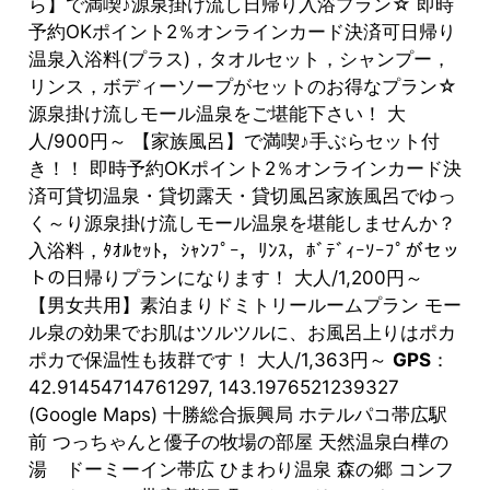
ら】で満喫♪源泉掛け流し日帰り入浴プラン☆ 即時
予約OKポイント2％オンラインカード決済可日帰り
温泉入浴料(プラス)，タオルセット，シャンプー，
リンス，ボディーソープがセットのお得なプラン☆
源泉掛け流しモール温泉をご堪能下さい！ 大
人/900円～ 【家族風呂】で満喫♪手ぶらセット付
き！！ 即時予約OKポイント2％オンラインカード決
済可貸切温泉・貸切露天・貸切風呂家族風呂でゆっ
く～り源泉掛け流しモール温泉を堪能しませんか？
入浴料，ﾀｵﾙｾｯﾄ，ｼｬﾝﾌﾟｰ，ﾘﾝｽ，ﾎﾞﾃﾞｨｰｿｰﾌﾟがセッ
トの日帰りプランになります！ 大人/1,200円～
【男女共用】素泊まりドミトリールームプラン モー
ル泉の効果でお肌はツルツルに、お風呂上りはポカ
ポカで保温性も抜群です！ 大人/1,363円～
GPS
：
42.91454714761297, 143.1976521239327
(Google Maps) 十勝総合振興局 ホテルパコ帯広駅
前 つっちゃんと優子の牧場の部屋 天然温泉白樺の
湯 ドーミーイン帯広 ひまわり温泉 森の郷 コンフ