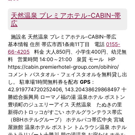
天然温泉 プレミアホテル-CABIN-帯
広
施設名 天然温泉 プレミアホテル-CABIN-帯広
基本情報 住所 帯広市西1条南11丁目 電話
0155-
66-4205
料金 大人850円、小学生400円、幼児無
料 営業時間 14:00～21:00 泉質 モール HP
https://cabin.premierhotel-group.com/obihiro/
コメント バスタオル・フェイスタオルを無料貸し出
し。 駐車場1時間無料券を配布
GPS
：
42.919774720252406, 143.20438629868497 十
勝総合振興局 ローマノ福の湯 温泉ホテル ボストン
豊頃町のジュエリーアイス 天然温泉 たぬきの里
新得のトロッコがすごい ホテルグランテラス帯広
（BBHホテルグループ） ホテルパコ帯広中央 宮城
屋旅館 温泉ホテル ボストン トムラウシ温泉 ホテル
テトラリゾート十勝川 朋の湯温泉 お宿たけ ホテル