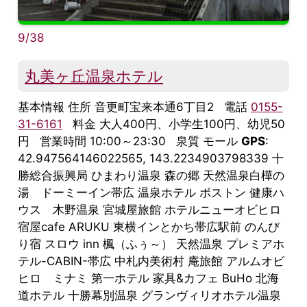
9/38
丸美ヶ丘温泉ホテル
基本情報 住所 音更町宝来本通6丁目2 電話
0155-
31-6161
料金 大人400円、小学生100円、幼児50
円 営業時間 10:00～23:30 泉質 モール
GPS
:
42.947564146022565, 143.2234903798339 十
勝総合振興局 ひまわり温泉 森の郷 天然温泉白樺の
湯 ドーミーイン帯広 温泉ホテル ボストン 健康ハ
ウス 木野温泉 宮城屋旅館 ホテルニューオビヒロ
宿屋cafe ARUKU 東横インとかち帯広駅前 のんび
り宿 スロウ inn 楓（ふぅ～） 天然温泉 プレミアホ
テル-CABIN-帯広 中札内美術村 庵旅館 アルムオビ
ヒロ ミナミ 第一ホテル 家具&カフェ BuHo 北海
道ホテル 十勝幕別温泉 グランヴィリオホテル温泉