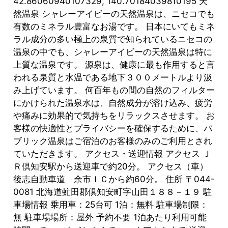
42.86060940107329, 140.70184039810195 天
然温泉 シャレーアイビーの天然温泉は、ニセコでも
有数のミネラル豊富なお湯です。 日本にいてもミネ
ラル成分の多い極上の泉質で知られているニセコの
温泉の中でも、シャレーアイビーの天然温泉は特に
上質な温泉です。 源泉は、健康に最も作用すると言
われる泉質と水温である地下３００メートルより汲
み上げています。 何百年もの間の自然のフィルター
にかけられた温泉水は、自然成分が溶け込み、疲労
や痛みに効果的で気持ちをリラックスさせます。 お
客様の快適性とプライバシーを確保するために、パ
ブリック温泉はご宿泊のお客様のみのご利用とされ
ていただきます。 アクセス・送迎情報 アクセス Ｊ
Ｒ倶知安駅から送迎車で約20分。 アクセス（車）
後志自動車道 余市ＩＣから約60分。 住所 〒044-
0081 北海道虻田郡倶知安町字山田１８８－１９ 駐
車場情報 乗用車：25台可 1泊：無料 駐車場制限：
無 駐車場場所：屋外 予約不要 1泊あたり利用可能