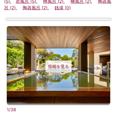
(5)
,
岩風呂 (5)
,
樽風呂 (2)
,
檜風呂 (2)
,
陶器風
呂 (2)
,
陶器風呂 (2)
,
銭湯 (0)
投稿を見る
1/38