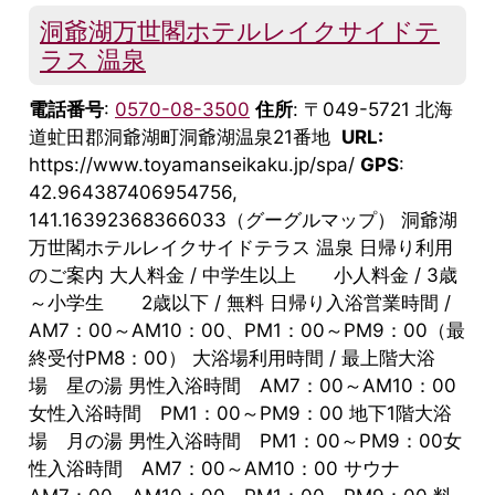
洞爺湖万世閣ホテルレイクサイドテ
ラス 温泉
電話番号
:
0570-08-3500
住所
: 〒049-5721 北海
道虻田郡洞爺湖町洞爺湖温泉21番地
URL:
https://www.toyamanseikaku.jp/spa/
GPS
:
42.964387406954756,
141.16392368366033（グーグルマップ） 洞爺湖
万世閣ホテルレイクサイドテラス 温泉 日帰り利用
のご案内 大人料金 / 中学生以上 小人料金 / 3歳
～小学生 2歳以下 / 無料 日帰り入浴営業時間 /
AM7：00～AM10：00、PM1：00～PM9：00（最
終受付PM8：00） 大浴場利用時間 / 最上階大浴
場 星の湯 男性入浴時間 AM7：00～AM10：00
女性入浴時間 PM1：00～PM9：00 地下1階大浴
場 月の湯 男性入浴時間 PM1：00～PM9：00女
性入浴時間 AM7：00～AM10：00 サウナ