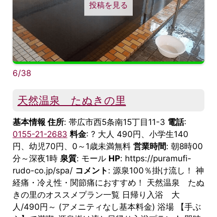
投稿を見る
6/38
天然温泉 たぬきの里
基本情報 住所
: 帯広市西5条南15丁目11-3
電話
:
0155-21-2683
料金
: ? 大人 490円、小学生140
円、幼児70円、0～1歳未満無料
営業時間
: 朝8時00
分～深夜1時
泉質
: モール
HP
: https://puramufi-
rudo-co.jp/spa/
コメント
: 源泉100％掛け流し！ 神
経痛・冷え性・関節痛におすすめ！ 天然温泉 たぬ
きの里のオススメプラン一覧 日帰り入浴 大
人/490円～ (アメニティなし基本料金) 浴場 【手ぶ