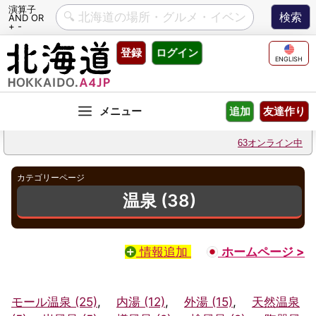
演算子
AND OR
+ -
Skip
登録
ログイン
to
ENGLISH
content
友達作り
追加
63オンライン中
カテゴリーページ
温泉 (38)
情報追加
ホームページ >
モール温泉 (25)
,
内湯 (12)
,
外湯 (15)
,
天然温泉