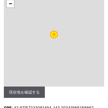
−
現在地を確認する
GPS
: 42.97157233081494, 143.20341988268862