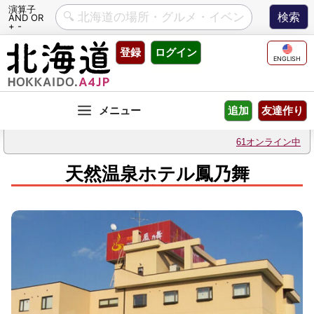
演算子
AND OR
+ -
Skip
登録
ログイン
to
ENGLISH
content
友達作り
追加
61オンライン中
天然温泉ホテル鳳乃舞