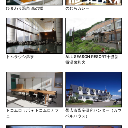
ひまわり温泉 森の郷
のむらカレー
トムラウシ温泉
ALL SEASON RESORT十勝新
得温泉和火
トコムロラボ + トコムロカフ
帯広市畜産研究センター（カウ
ェ
ベルハウス）