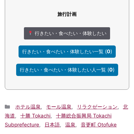
旅行計画
行きたい・食べたい・体験したい
(
0
)
行きたい・食べたい・体験したい一覧
(
0
)
行きたい・食べたい・体験したい人一覧
Categories
ホテル温泉
,
モール温泉
,
リラクゼーション
,
北
海道
,
十勝 Tokachi
,
十勝総合振興局 Tokachi
Subprefecture
,
日本語
,
温泉
,
音更町 Otofuke