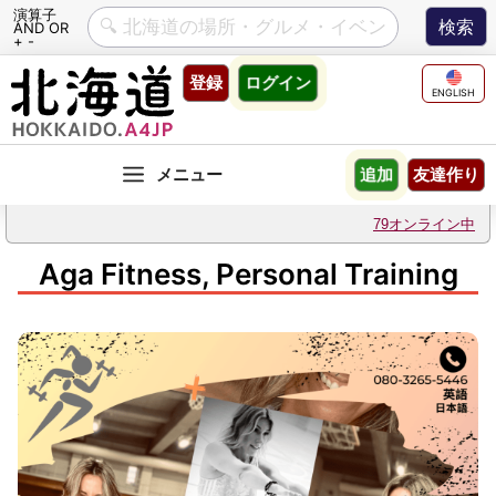
演算子
AND OR
+ -
Skip
登録
ログイン
to
ENGLISH
content
友達作り
追加
79オンライン中
Aga Fitness, Personal Training