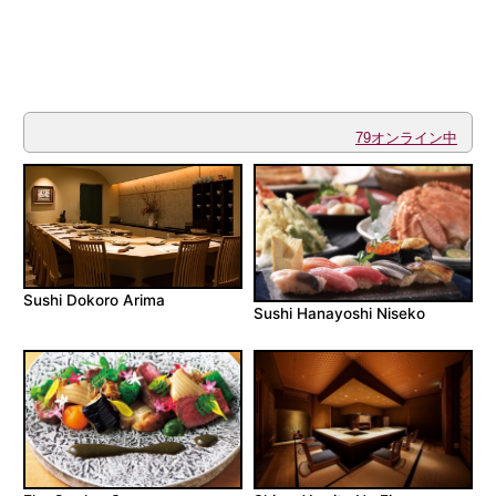
79オンライン中
Sushi Dokoro Arima
Sushi Hanayoshi Niseko