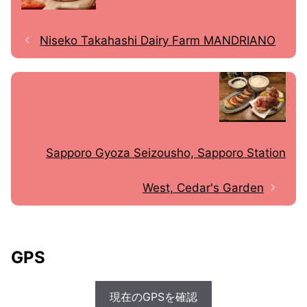
Niseko Takahashi Dairy Farm MANDRIANO
Sapporo Gyoza Seizousho, Sapporo Station
West, Cedar's Garden
GPS
現在のGPSを確認