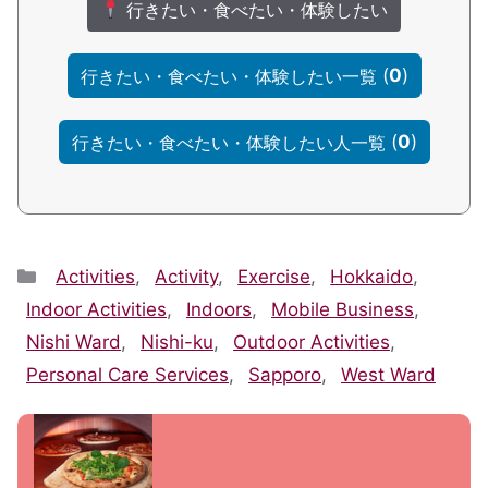
行きたい・食べたい・体験したい
(
0
)
行きたい・食べたい・体験したい一覧
(
0
)
行きたい・食べたい・体験したい人一覧
Categories
Activities
,
Activity
,
Exercise
,
Hokkaido
,
Indoor Activities
,
Indoors
,
Mobile Business
,
Nishi Ward
,
Nishi-ku
,
Outdoor Activities
,
Personal Care Services
,
Sapporo
,
West Ward