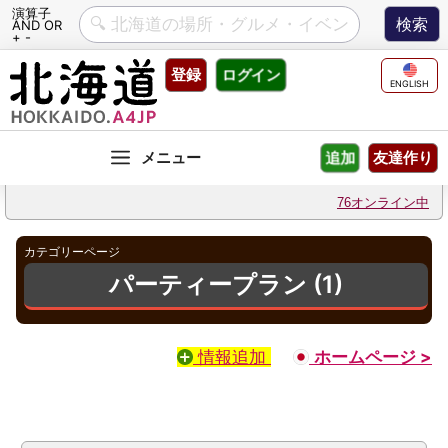
演算子
AND OR
+ -
Skip
登録
ログイン
to
ENGLISH
content
友達作り
追加
76オンライン中
カテゴリーページ
パーティープラン (1)
情報追加
ホームページ >