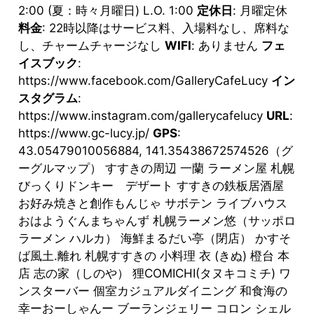
2:00 (夏：時々月曜日) L.O. 1:00
定休日
: 月曜定休
料金
: 22時以降はサービス料、入場料なし、席料な
し、チャームチャージなし
WIFI
: ありません
フェ
イスブック
:
https://www.facebook.com/GalleryCafeLucy
イン
スタグラム
:
https://www.instagram.com/gallerycafelucy
URL
:
https://www.gc-lucy.jp/
GPS
:
43.05479010056884, 141.35438672574526（グ
ーグルマップ） すすきの周辺 一蘭 ラーメン屋 札幌
びっくりドンキー デザート すすきの鉄板居酒屋
お好み焼きと創作もんじゃ サボテン ライブハウス
おはようぐんまちゃんず 札幌ラーメン悠（サッポロ
ラーメン ハルカ） 海鮮まるだい亭（閉店） かすそ
ば風土.離れ 札幌すすきの 小料理 衣 (きぬ) 橙台 本
店 志の家（しのや） 狸COMICHI(タヌキコミチ) ワ
ンスターバー 個室カジュアルダイニング 和食海の
幸ーおーしゃんー ブーランジェリー コロン シェル