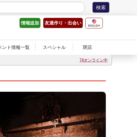
友達作り
・出会い
情報
追加
ENGLISH
ベント情報一覧
スペシャル
閉店
74オンライン中