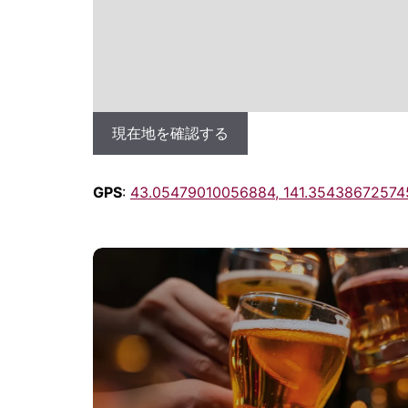
現在地を確認する
GPS
:
43.05479010056884, 141.354386