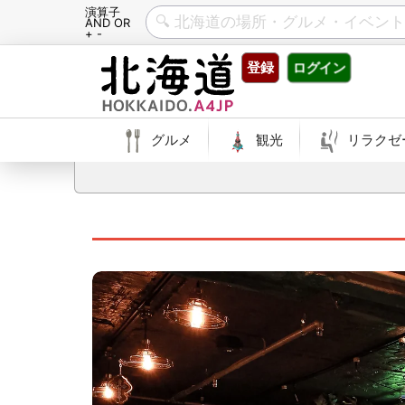
演算子
AND OR
+ -
Skip
登録
ログイン
to
content
グルメ
観光
リラクゼ