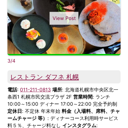
View Post
3/4
レストラン ダフネ 札幌
電話
:
011-211-0813
場所
: 北海道札幌市中央区北一
条西1 札幌市民交流プラザ 2F
営業時間
: ランチ
10:00～15:00 ディナー 17:00～22:00 完全予約制
定休日
: 不定休 年末年始
料金（入場料、席料、チャ
ームチャージ 等）
: ディナーコース利用時サービス
料５％、チャージ料なし
インスタグラム
: