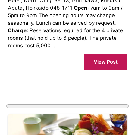
Hotel, North Wing, 3F, 13, Izumikawa, Rusutsu,
Abuta, Hokkaido 048-1711
Open
: 7am to 9am /
5pm to 9pm The opening hours may change
seasonally. Lunch can be served by request.
Charge
: Reservations required for the 4 private
rooms (that hold up to 6 people). The private
rooms cost 5,000 ...
View Post