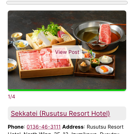
View Post
1/4
Sekkatei (Rusutsu Resort Hotel)
Phone
:
0136-46-3111
Address
: Rusutsu Resort