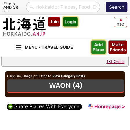
Filters
AND OR
+ -
Skip
Join
Login
to
日本語
content
Make
Add
Friends
Place
131 Online
Click Link, Image or Button to
View Category Posts
WAON (4)
Share Places With Everyone
Homepage >