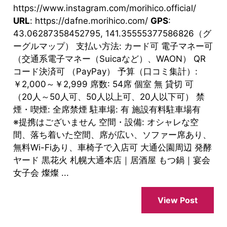
https://www.instagram.com/morihico.official/
URL
: https://dafne.morihico.com/
GPS
:
43.06287358452795, 141.35555377586826（グ
ーグルマップ） 支払い方法: カード可 電子マネー可
（交通系電子マネー（Suicaなど）、WAON） QR
コード決済可 （PayPay） 予算（口コミ集計）:
￥2,000～￥2,999 席数: 54席 個室 無 貸切 可
（20人～50人可、50人以上可、20人以下可） 禁
煙・喫煙: 全席禁煙 駐車場: 有 施設有料駐車場有
※提携はございません 空間・設備: オシャレな空
間、落ち着いた空間、席が広い、ソファー席あり、
無料Wi-Fiあり、車椅子で入店可 大通公園周辺 発酵
ヤード 黒花火 札幌大通本店｜居酒屋 もつ鍋｜宴会
女子会 燦燦 ...
View Post