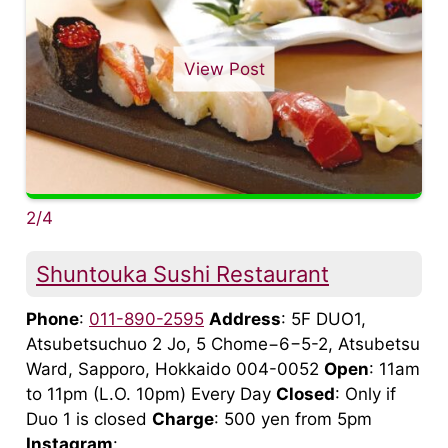
View Post
2/4
Shuntouka Sushi Restaurant
Phone
:
011-890-2595
Address
: 5F DUO1,
Atsubetsuchuo 2 Jo, 5 Chome−6−5-2, Atsubetsu
Ward, Sapporo, Hokkaido 004-0052
Open
: 11am
to 11pm (L.O. 10pm) Every Day
Closed
: Only if
Duo 1 is closed
Charge
: 500 yen from 5pm
Instagram
: