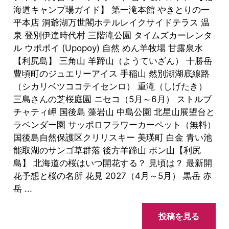
海道キャンプ場ガイド】 第一滝本館 やきとりの一
平本店 洞爺湖万世閣ホテルレイクサイドテラス 温
泉 登別伊達時代村 三階滝公園 タイムズカーレンタ
ル ウポポイ (Upopoy) 自然 めん羊牧場 甘露泉水
【利尻島】 三角山 羊蹄山（ようていざん） 十勝岳
豊頃町のジュエリーアイス 手稲山 然別湖湖底線路
（シカリベツココテイセンロ） 重滝（しげたき）
三島さんの芝桜庭園 ニセコ（5月～6月） ストルブ
チャティ岬 国後島 藻岩山 中島公園 北星山展望台と
ラベンダー園 サッポロフラワーカーペット（無料）
国後島自然保護区クリリスキー 美瑛町 白金 青い池
能取湖のサンゴ草群落 後方羊蹄山 ポン山【利尻
島】 北海道の桜はいつ開花する？ 見頃は？ 最新開
花予想と桜の名所 花見 2027（4月～5月） 黒岳 赤
岳 ...
投稿を見る