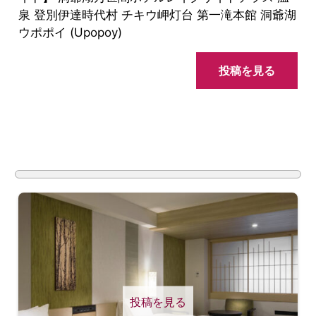
泉 登別伊達時代村 チキウ岬灯台 第一滝本館 洞爺湖
ウポポイ (Upopoy)
投稿を見る
投稿を見る