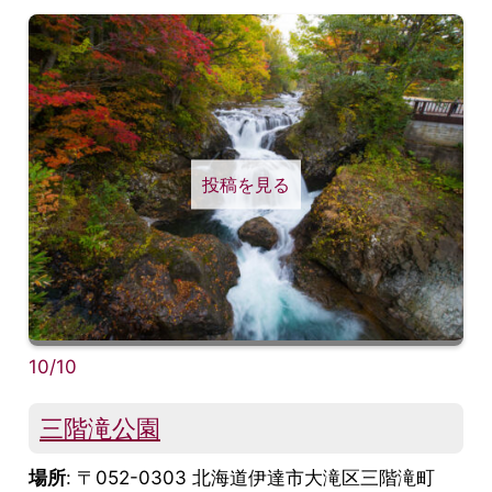
投稿を見る
10/10
三階滝公園
場所
: 〒052-0303 北海道伊達市大滝区三階滝町