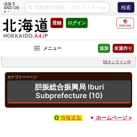
演算子
AND OR
+ -
Skip
登録
ログイン
to
ENGLISH
content
友達作り
追加
56オンライン中
カテゴリーページ
胆振総合振興局 Iburi
Subprefecture (10)
情報追加
ホームページ >