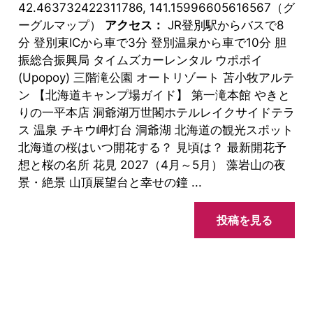
42.463732422311786, 141.15996605616567（グ
ーグルマップ）
アクセス：
JR登別駅からバスで8
分 登別東ICから車で3分 登別温泉から車で10分 胆
振総合振興局 タイムズカーレンタル ウポポイ
(Upopoy) 三階滝公園 オートリゾート 苫小牧アルテ
ン 【北海道キャンプ場ガイド】 第一滝本館 やきと
りの一平本店 洞爺湖万世閣ホテルレイクサイドテラ
ス 温泉 チキウ岬灯台 洞爺湖 北海道の観光スポット
北海道の桜はいつ開花する？ 見頃は？ 最新開花予
想と桜の名所 花見 2027（4月～5月） 藻岩山の夜
景・絶景 山頂展望台と幸せの鐘 ...
投稿を見る