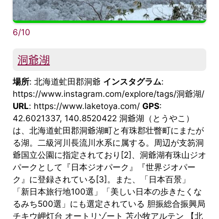
6/10
洞爺湖
場所
: 北海道虻田郡洞爺
インスタグラム
:
https://www.instagram.com/explore/tags/洞爺湖/
URL
: https://www.laketoya.com/
GPS
:
42.6021337, 140.8520422 洞爺湖（とうやこ）
は、北海道虻田郡洞爺湖町と有珠郡壮瞥町にまたが
る湖。二級河川長流川水系に属する。周辺が支笏洞
爺国立公園に指定されており[2]、洞爺湖有珠山ジオ
パークとして『日本ジオパーク』『世界ジオパー
ク』に登録されている[3]。また、「日本百景」
「新日本旅行地100選」「美しい日本の歩きたくな
るみち500選」にも選定されている 胆振総合振興局
チキウ岬灯台 オートリゾート 苫小牧アルテン 【北