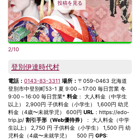
投稿を見る
2/10
登別伊達時代村
電話：
0143-83-3311
場所：
〒059-0463 北海道
登別市中登別町53-1 夏 9:00～17:00 毎日営業 冬
9:00～16:00 毎日営業*
料金
： 大人料金（中学生
以上） 2,900円 子供料金（小学生） 1,600円 幼児
料金（4歳〜未就学児） 600円
URL
：https://edo-
trip.jp/
割引手形（Web優待券）
： 大人料金（中学
生以上） 2,750 円 子供料金（小学生） 1,500 円 幼
児料金（4歳〜未就学児） 500 円
GPS
: