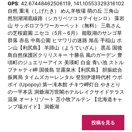
GPS
: 42.67448462506119, 141.10553329316102
自然 重滝（しげたき） めん羊牧場 萌の丘 三角山
然別湖湖底線路（シカリベツココテイセンロ） 藻岩
山 サッポロフラワーカーペット（無料） 三島さん
の芝桜庭園 ニセコ（5月～6月） 能取湖のサンゴ草
群落 赤岳 中島公園 ヒマワリの迷路 旭岳 手稲山 ポ
ン山【利尻島】 羊蹄山（ようていざん） 黒岳 国後
島自然保護区クリリスキー 十勝岳 風のガーデン 豊
頃町のジュエリーアイス 美瑛町 白金 青い池 ストル
ブチャティ岬 国後島 甘露泉水【利尻島】 胆振総合
振興局 タイムズカーレンタル 登別伊達時代村 ウポ
ポイ (Upopoy) 第一滝本館 チキウ岬灯台 やきとり
の一平本店 洞爺湖万世閣ホテルレイクサイドテラス
温泉 オートリゾート 苫小牧アルテン 【北海道キャ
ンプ場ガイド】 洞爺湖
投稿を見る