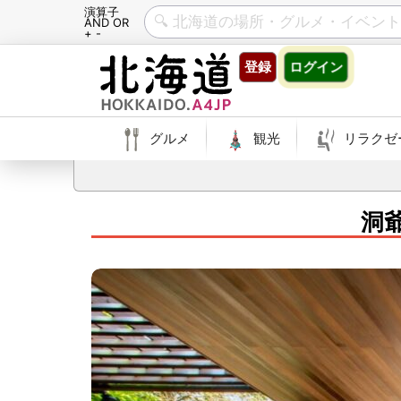
演算子
AND OR
+ -
Skip
登録
ログイン
to
content
グルメ
観光
リラクゼ
洞