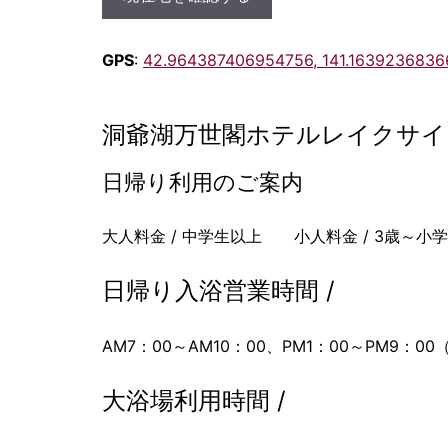
GPS
:
42.964387406954756, 141.16392
洞爺湖万世閣ホテルレイクサイ
日帰り利用のご案内
大人料金 / 中学生以上 小人料金 / 3歳～小
日帰り入浴営業時間 /
AM7：00～AM10：00、PM1：00～PM9：0
大浴場利用時間 /