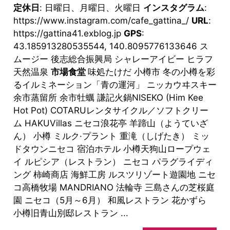
定休日
: 日曜日、月曜日、火曜日
インスタグラム
:
https://www.instagram.com/cafe_gattina_/
URL
:
https://gattina41.exblog.jp
GPS
:
43.185913280535544, 140.8095776133646 ス
ムージー 後志総合振興局 シャレーアイビー ヒラフ
天然温泉
市場食堂
味処たけだ 小樽市 冬の小樽を彩
るイルミネーション「青の運河」 ニッカウヰスキー
余市蒸留所 余市牡蠣 謙記火鍋NISEKO (Him Kee
Hot Pot) COTARUレンタサイクル／ソフトクリー
ム HAKUVillas ニセコ浪花亭 羊蹄山（ようていざ
ん） 小樽 ミルク·プラント 重滝（しげたき） ミッ
ドタウンニセコ 宿泊ホテル 小樽天狗山ロープウェ
イ ルピシア（レストラン） ニセコ パラグライディ
ング 柿崎商店 海鮮工房 ルスツリゾート遊園地 ニセ
コ高橋牧場 MANDRIANO 法輪寺 三島さんの芝桜庭
園 ニセコ（5月～6月） 和風レストラン 花かずら
小樽旧青山別邸レストラン ...