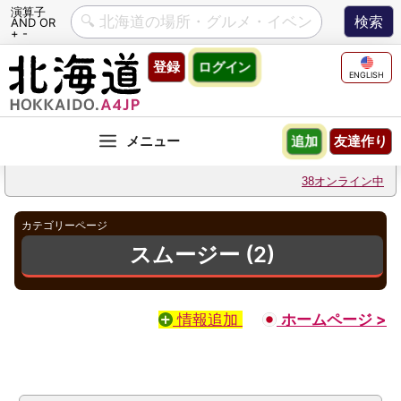
演算子
AND OR
+ -
Skip
登録
ログイン
to
ENGLISH
content
友達作り
追加
38オンライン中
カテゴリーページ
スムージー (2)
情報追加
ホームページ >