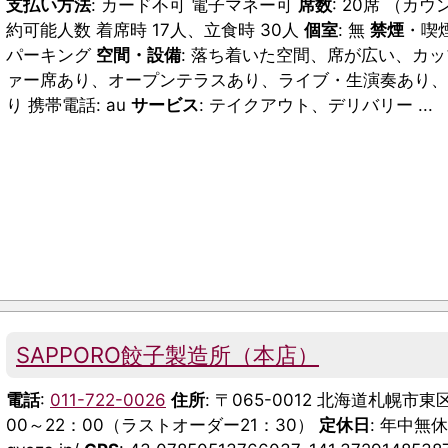
支払い方法
: カード不可 電子マネー可
席数
: 20席 （カ
約可能人数 着席時 17人、立食時 30人
個室
: 無
禁煙
・喫
パーキング
空間・設備
: 落ち着いた空間、席が広い、カ
ァー席あり、オープンテラスあり、ライブ・生演奏あり、立
り 携帯電話: au
サービス
: テイクアウト、デリバリー ...
SAPPORO餃子製造所（本店）
電話
:
011-722-0026
住所
: 〒065-0012 北海道札幌
00～22：00（ラストオーダー21：30）
定休日
: 年中