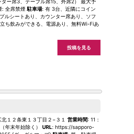
ウンター席3、テーブル席15、外席2） 最大予
煙: 全席禁煙
駐車場
: 有 3台、近隣にコイン
ップルシートあり、カウンター席あり、ソフ
ち飲みができる、電源あり、無料Wi-Fiあ
投稿を見る
市東区北１２条東１３丁目２−３１
営業時間
: 11：
無休（年末年始除く）
URL
: https://sapporo-