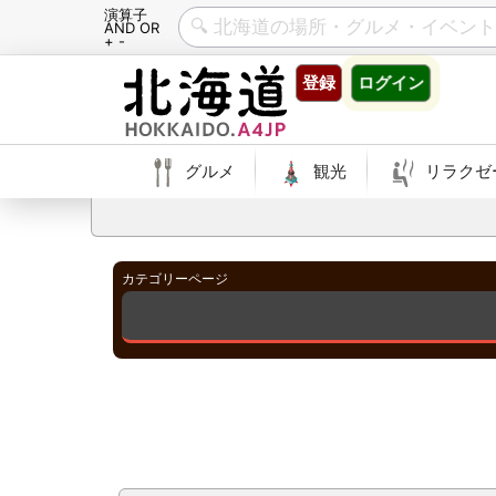
演算子
AND OR
+ -
Skip
登録
ログイン
to
content
グルメ
観光
リラクゼ
カテゴリーページ