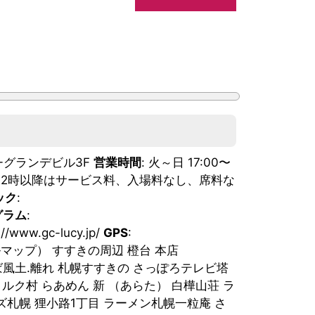
N-グランデビル3F
営業時間
: 火～日 17:00〜
 22時以降はサービス料、入場料なし、席料な
ック
:
グラム
:
s://www.gc-lucy.jp/
GPS
:
（グーグルマップ） すすきの周辺 橙台 本店
そば風土.離れ 札幌すすきの さっぽろテレビ塔
 ミルク村 らあめん 新 （あらた） 白樺山荘 ラ
札幌 狸小路1丁目 ラーメン札幌一粒庵 さ