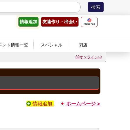
友達作り
・出会い
情報
追加
ENGLISH
ベント情報一覧
スペシャル
閉店
69オンライン中
情報追加
ホームページ >