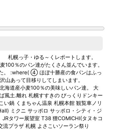
リポート】 札幌っ子・ゆる～くレポートします。
麦100％のパン達がたくさん並んでいます。
:where( ④ ほぼ十勝産の食パンはふっ
が沢山あって目移りしてしまいます。
な北海道産小麦100％の美味しいパン達。 大
ば風土.離れ 札幌すすきの びっくりドンキー
んこい鍋 くまちゃん温泉 札幌本館 観覧車ノリ
 Hall) ミクニ サッポロ サッポロ・シティ・ジ
Rタワー展望室 T38 狸COMICHI(タヌキコ
民交流プラザ 札幌 よさこいソーラン祭り