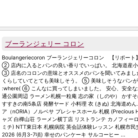
ブーランジェリー コロン
Boulangeriecoron ブーランジェリーコロン 【
② 店内に入るとパンの良い香りでいっぱい。 北海道産小
③ 店名のコロンの意味とオススメのパンを聞いてみました。 
くらしていてとても美味しそう。 ⑤ 美味しそうなパン
:where( ⑥ こんなに買ってしまいました。 安心、安全
通公園周辺 ラーメン札幌一粒庵 志の家（しのや） かすそ
すすきの南5条店 発酵ヤード 小料理 衣 (きぬ) 北海道め
ア（nORIA）ノルベサ プレシャスホール 札幌 (Precious
ャズ 白樺山荘 ラーメン横丁店 リストランテ カノフィーロ J
ミチ) NTT東日本 札幌病院 英会話体験レッスン 札幌市
2026 (6月3-7頃) 幸せのパンケーキ サルコーヒー ...