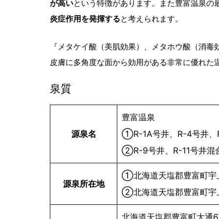
が高い
という特徴があります。また豊富温泉の
炎症作用を発揮する
と考えられます。
『メタケイ酸（美肌効果）、メタホウ酸（消毒
皮膚に多角度な面から効用がある非常に優れた温
泉質
豊富温泉
源泉名
①R-1A号井、R-4号井
②R-9号井、R-11号井混
①北海道天塩郡豊富町宇上
源泉所在地
②北海道天塩郡豊富町宇上
北海道天塩郡豊富町大通6