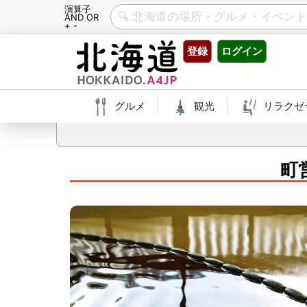
演算子
AND OR
+ -
Skip
登録
ログイン
to
content
グルメ
観光
リラクゼ
町