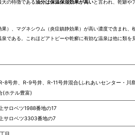
最大の特徴である
油分は保温保湿効果が高い
と言われ、乾癖や
効果）、マグネシウム（炎症鎮静効果）が高い濃度で含まれ、
泉である。これほどアトピーや乾癬に有効な温泉は他に類を見
、R-8号井、R-9号井、R-11号井混合(ふれあいセンター・
合(ホテル豊富)
サロベツ1988番地の17
サロベツ3303番地の7
丁目