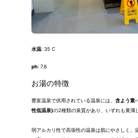
水温
: 35 C
ph
: 7.8
お湯の特徴
豊富温泉で供用されている温泉には、
含よう素
性低温泉)
の2種類の泉質があり、いずれも黄濁
弱アルカリ性で高張性の温泉は肌にやさしく、