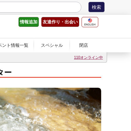
友達作り
・出会い
情報
追加
ENGLISH
ベント情報一覧
スペシャル
閉店
110オンライン中
ター