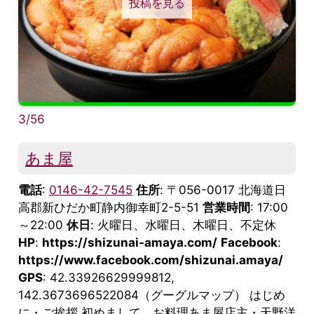
投稿を見る
3/56
あま屋
電話
:
0146-42-7545
住所
: 〒056-0017 北海道日
高郡新ひだか町静内御幸町2-5-51
営業時間
: 17:00
～22:00
休日
: 火曜日、水曜日、木曜日、不定休
HP
:
https://shizunai-amaya.com/
Facebook
:
https://www.facebook.com/shizunai.amaya/
GPS
: 42.33926629999812,
142.3673696522084（グーグルマップ） はじめ
に・ご挨拶 初めまして。お料理あま屋店主・天野洋