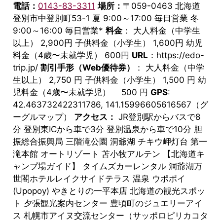
電話：
0143-83-3311
場所：
〒059-0463 北海道
登別市中登別町53-1 夏 9:00～17:00 毎日営業 冬
9:00～16:00 毎日営業*
料金
： 大人料金（中学生
以上） 2,900円 子供料金（小学生） 1,600円 幼児
料金（4歳〜未就学児） 600円
URL
：https://edo-
trip.jp/
割引手形（Web優待券）
： 大人料金（中学
生以上） 2,750 円 子供料金（小学生） 1,500 円 幼
児料金（4歳〜未就学児） 500 円
GPS
:
42.463732422311786, 141.15996605616567（グ
ーグルマップ）
アクセス：
JR登別駅からバスで8
分 登別東ICから車で3分 登別温泉から車で10分 胆
振総合振興局 三階滝公園 洞爺湖 チキウ岬灯台 第一
滝本館 オートリゾート 苫小牧アルテン 【北海道キ
ャンプ場ガイド】 タイムズカーレンタル 洞爺湖万
世閣ホテルレイクサイドテラス 温泉 ウポポイ
(Upopoy) やきとりの一平本店 北海道の観光スポッ
ト 夕張観光案内センター 豊頃町のジュエリーアイ
ス 札幌市アイヌ交流センター（サッポロピリカコタ