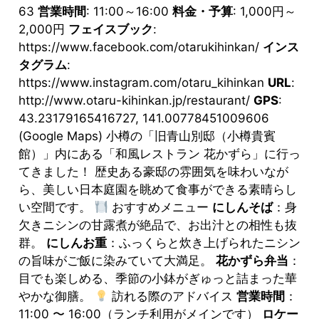
63
営業時間
: 11:00～16:00
料金・予算
: 1,000円～
2,000円
フェイスブック
:
https://www.facebook.com/otarukihinkan/
インス
タグラム
:
https://www.instagram.com/otaru_kihinkan
URL
:
http://www.otaru-kihinkan.jp/restaurant/
GPS
:
43.23179165416727, 141.00778451009606
(Google Maps) 小樽の「旧青山別邸（小樽貴賓
館）」内にある「和風レストラン 花かずら」に行っ
てきました！ 歴史ある豪邸の雰囲気を味わいなが
ら、美しい日本庭園を眺めて食事ができる素晴らし
い空間です。
おすすめメニュー
にしんそば
：身
欠きニシンの甘露煮が絶品で、お出汁との相性も抜
群。
にしんお重
：ふっくらと炊き上げられたニシン
の旨味がご飯に染みていて大満足。
花かずら弁当
：
目でも楽しめる、季節の小鉢がぎゅっと詰まった華
やかな御膳。
訪れる際のアドバイス
営業時間
：
11:00 〜 16:00（ランチ利用がメインです）
ロケー