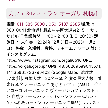
カフェ＆レストラン オーガリ 札幌市
電話
:
011-585-5000
/
050-5487-2685
場所
: 〒
060-0041 北海道札幌市中央区大通東2 15−1 サラ
サビル1F
営業時間
: 11:00～21:00 (L.O. 20:30)
定
休日
: 年末年始（2024年12月31日～2025年1月2
日）
料金（入場料、席料、チャームチャージ 等）
:
インスタグラム
:
https://www.instagram.com/orgali0510
URL
:
https://orgali.gorp.jp/
GPS
: 43.06209589045571,
141.35965733790403 (Google Maps) 総席数
57席 貸切可能人数 30名～50名 宴会最大人数 着
席時50名 オーガニック あじとカフェ（AGT） ビソ
アコッゴ オーガニック ヴィーガンカフェレストラ
ン 自然ファーム ハレトケ (シゼンファームハレト
ケ) ふれあガーデン（オーガニック食品） ホリステ