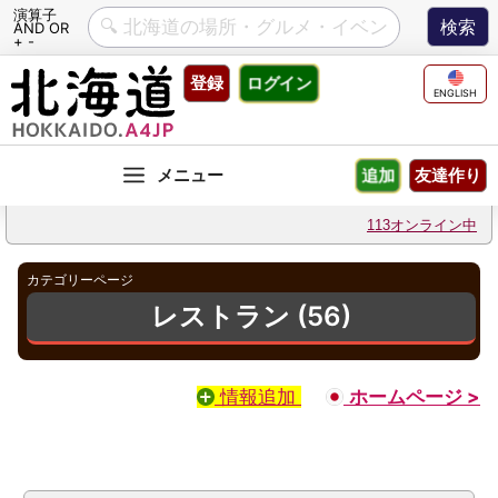
演算子
AND OR
+ -
Skip
登録
ログイン
to
ENGLISH
content
友達作り
追加
113オンライン中
カテゴリーページ
レストラン (56)
情報追加
ホームページ >