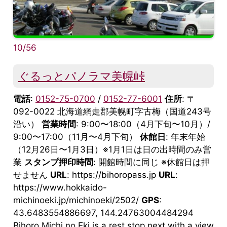
10/56
ぐるっとパノラマ美幌峠
電話
:
0152-75-0700
/
0152-77-6001
住所
: 〒
092-0022 北海道網走郡美幌町字古梅（国道243号
沿い）
営業時間
: 9:00〜18:00（4月下旬〜10月）/
9:00〜17:00（11月〜4月下旬）
休館日
: 年末年始
（12月26日〜1月3日）※1月1日は日の出時間のみ営
業
スタンプ押印時間
: 開館時間に同じ ※休館日は押
せません
URL
: https://bihoropass.jp
URL
:
https://www.hokkaido-
michinoeki.jp/michinoeki/2502/
GPS
:
43.6483554886697, 144.24763004484294
Bihoro Michi no Eki is a rest stop next with a view