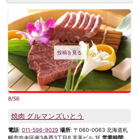
投稿を見る
8/56
焼肉 グルマンズいとう
電話
:
011-596-9029
場所
: 〒060-0063 北海道札
幌市中央区南3条西3丁目8 克美ビル 1F
営業時間
: