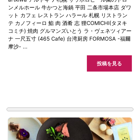
ンメルホール 牛かつと海鍋 平田 二条市場本店 ダワ
ット カフェ レストラン ハラール 札幌 リストラン
テ カノフィーロ 鮨 肉 酒肴 志 狸COMICHI(タヌキ
コミチ) 焼肉 グルマンズいとう ラ・ヴェネツィアー
ナ 一尺五寸 (465 Cafe) 台湾厨房 FORMOSA -福爾
摩沙- ...
投稿を見る