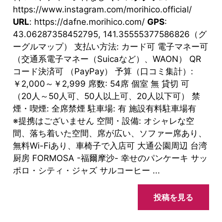
https://www.instagram.com/morihico.official/
URL
: https://dafne.morihico.com/
GPS
:
43.06287358452795, 141.35555377586826（グ
ーグルマップ） 支払い方法: カード可 電子マネー可
（交通系電子マネー（Suicaなど）、WAON） QR
コード決済可 （PayPay） 予算（口コミ集計）:
￥2,000～￥2,999 席数: 54席 個室 無 貸切 可
（20人～50人可、50人以上可、20人以下可） 禁
煙・喫煙: 全席禁煙 駐車場: 有 施設有料駐車場有
※提携はございません 空間・設備: オシャレな空
間、落ち着いた空間、席が広い、ソファー席あり、
無料Wi-Fiあり、車椅子で入店可 大通公園周辺 台湾
厨房 FORMOSA -福爾摩沙- 幸せのパンケーキ サッ
ポロ・シティ・ジャズ サルコーヒー ...
投稿を見る