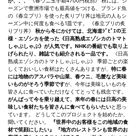
か、、、
《春ウニ玉手箱4700円税別》 秋には、シ
ーズンで豊洲市場でも最高値をつける、ブランド魚
の《春立ブリ》を使った炙りブリ丼は地元の人もシ
ーズン中に何度も食べる1皿です。 《春立ブリの炙
りブリ丼》
秋から冬にかけては、北海道ｼﾞﾋﾞｴの王
様・エゾシカを使った《日高熟成エゾシカのトマト
しゃぶしゃぶ》が人気です。NHKの番組でも取り上
げられたり、雑誌でも紹介される一品です。
《日高
熟成エゾシカのトマトしゃぶしゃぶ》 季節ごとの楽
しくておいしい食材はたくさんありますが、
特に春
には地物のアスパラや山菜、春ウニ、毛蟹など美味
いものがそろう季節です
が、今年は美味しいものを
皆さんに食べていただけなくてとっても残念です。
がんばって今を乗り越えて、来年の春には日高の美
味しい食材たちを皆さんに食べてもらいたい
と思っ
ています。 どうしてこのプロジェクトを始めたか、
聞いてください。
『世界中のお客様をこの地域の食
材で笑顔にしたい』 『地方のレストランも世界のお