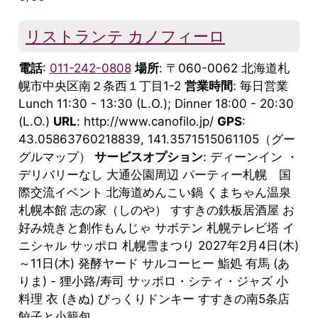
リストランテ カノフィーロ
電話
:
011-242-0808
場所
: 〒060-0062 北海道札
幌市中央区南２条西１丁目1-2
営業時間
: 毎日営業
Lunch 11:30 - 13:30 (L.O.); Dinner 18:00 - 20:30
(L.O.)
URL
: http://www.canofilo.jp/
GPS
:
43.05863760218839, 141.3571515061105（グー
グルマップ）
サービスオプション
: ディーンイン ・
デリバリーなし 大通公園周辺 パーティー札幌 国
際交流イベント 北海道めんこい鍋 くまちゃん温泉
札幌本館 志の家（しのや） すすきの鉄板居酒屋 お
好み焼きと創作もんじゃ サボテン 札幌テレビ塔 イ
ニシャル サッポロ 札幌雪まつり 2027年2月4日(木)
～11日(木) 発酵ヤード サルコーヒー 鮨処 有馬 (あ
りま) - 狸小路/寿司 サッポロ・シティ・ジャズ 小
料理 衣 (きぬ) びっくりドンキー すすきの南5条店
餃子と小籠包 ...