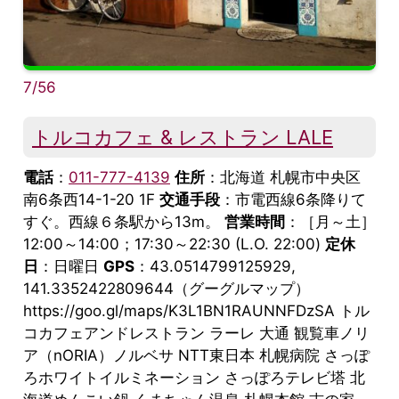
7/56
トルコカフェ & レストラン LALE
電話
：
011-777-4139
住所
：北海道 札幌市中央区
南6条西14-1-20 1F
交通手段
：市電西線6条降りて
すぐ。西線６条駅から13m。
営業時間
：［月～土］
12:00～14:00；17:30～22:30 (L.O. 22:00)
定休
日
：日曜日
GPS
：43.0514799125929,
141.3352422809644（グーグルマップ）
https://goo.gl/maps/K3L1BN1RAUNNFDzSA トル
コカフェアンドレストラン ラーレ 大通 観覧車ノリ
ア（nORIA）ノルベサ NTT東日本 札幌病院 さっぽ
ろホワイトイルミネーション さっぽろテレビ塔 北