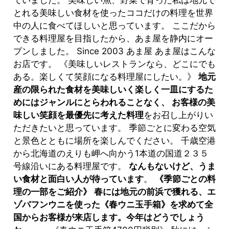
とれる美味しい食材を使ったココだけの料理を世界
中の人に食べてほしいと思っています。 ここだから
できる料理屋を目指したから、あま屋を静内にオー
プンしました。 Since 2003 あま屋 あま屋はこんな
お店です。 《美味しいレストランなら、どこにでも
ある。楽しくて笑顔になる料理屋にしたい。》
地元
産の限られた食材を美味しいく楽しく一皿にするた
めにはジャンルにとらわれることなく、 お客様の美
味しい笑顔を最優先に考えた料理
をお召し上がりい
ただきたいと思っています。 季節ごとに変わる空気
と景色とともに場所を楽しんでください。 千歳空港
から北海道のえりも岬へ向かう1本道の国道２３５
号線沿いにある料理屋です。
なんもないけど、うま
い食材と面白い人が待っています
。
《季節ごとの料
理の一部をご紹介》
春には地元の前浜で獲れる、エ
ゾバフンウニを使った《春ウニ玉手箱》を求めて全
国からお客様が来店します。今年はどうでしょう