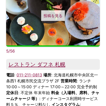
投稿を見る
5/56
レストラン ダフネ 札幌
電話
:
011-211-0813
場所
: 北海道札幌市中央区北一
条西1 札幌市民交流プラザ 2F
営業時間
: ランチ
10:00～15:00 ディナー 17:00～22:00 完全予約制
定休日
: 不定休 年末年始
料金（入場料、席料、チャ
ームチャージ 等）
: ディナーコース利用時サービス
料５％、チャージ料なし
インスタグラム
: