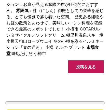
ション
：お庭が見える窓際の席が圧倒的におすす
め。
雰囲気
：鰊（にしん）御殿としての栄華を感じ
る、とても優雅で落ち着いた空間。 歴史ある建物や
お庭の散策とあわせて、美味しいニシン料理を堪能
できる最高のスポットでした！ 小樽市 COTARUレ
ンタサイクル／ソフトクリーム 朝里川温泉スキー場
小樽天狗山ロープウェイ 冬の小樽を彩るイルミネー
ション「青の運河」 小樽 ミルク·プラント
市場食
堂
味処たけだ 小樽市
投稿を見る