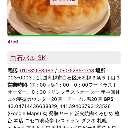
4/56
白石バル 3K
電話
:
011-826-3963
/
050-5265-1718
場所
: 〒
003-0003 北海道札幌市白石区東札幌３条５丁目３
営業時間
: 17：00～翌1：00、0：00フードラスト
オーダー、0：30ドリンクラストオーダー 年中無休
コの字型カウンター20席 テーブル席20席
GPS
:
43.04714436638829, 141.39403793123526
(Google Maps) 肉 発酵ヤード 炭火焼肉くろひめ 橙
台 本店 ニセコ浪花亭 レストラン ダフネ 札幌
artkiwa アルトキワ 札幌 サッポロビール園のトロ