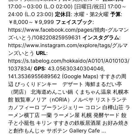
17:00～03:00 (L.O 02:00) [日曜日/祝日] 17:00～
24:00 (L.O 23:00)
定休日
: 水曜・第2火曜
予算
:
￥8,000～￥9,999
フェイスブック
:
https://www.facebook.com/pages/焼肉-グルマン
ズ-いとう/108220825959631
インスタグラム
:
https://www.instagram.com/explore/tags/グルマ
ンズいとう
URL
:
https://s.tabelog.com/hokkaido/A0101/A010103/
1037834/
GPS
: 43.05630340304046,
141.3536955689562 (Google Maps) すすきの周
辺 びっくりドンキー デザート 海鮮まるだい亭
（閉店） 北海道めんこい鍋 くまちゃん温泉 札幌本
館 観覧車ノリア（nORIA）ノルベサ リストランテ
カノフィーロ ブーランジェリー コロン 白樺山荘 ラ
ーメン横丁店 一蘭 ラーメン屋 札幌 発酵ヤード 餃
子と小籠包 キリン すすきの鉄板居酒屋 お好み焼き
と創作もんじゃ サボテン Gallery Cafe ...