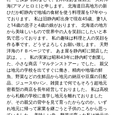
海(アマノヒロミ)と申します。 北海道日高地方の新
ひだか町静内で地域の食材を使う料理屋を17年やっ
ております。 私は旧静内町出身で現在45歳、妻1人
と14歳の息子と4歳の娘がおります。 北海道の地方
から美味しいもので世界中の人を笑顔にしたいと本
気で思っております。 私の趣味は料理と人の笑顔を
作る事です。どうぞよろしくお願い致します。 天野
洋海のＦＢページです。 あま屋を静内町に開店した
訳は。。。 私の実家は昭和43年に静内町で創業し
た、小さな商店『マルテンストアー』でした。 親父
は地元の学校を出てすぐに働き、精肉や地場の鮮
魚、野菜などの生鮮品から地元の納豆や豆腐の日配
品、ジュースやパン、雑貨まで何でもそろう超地元
密着型の商店を長年経営しておりました。 私は高校
から札幌の学校に進学し地元を離れておりました
が、その親父の背中を見て育ったからなのか、いず
れ地元に帰って家業を継ごうと子供のころから思っ
ていました。 美味しい魚、野菜で育った私は地元で