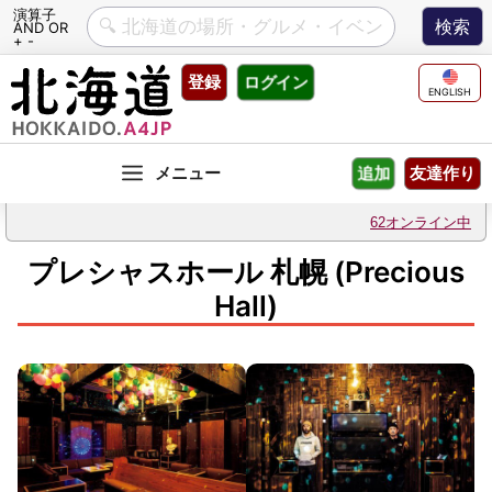
演算子
AND OR
+ -
Skip
登録
ログイン
to
ENGLISH
content
友達作り
追加
62オンライン中
プレシャスホール 札幌 (Precious
Hall)