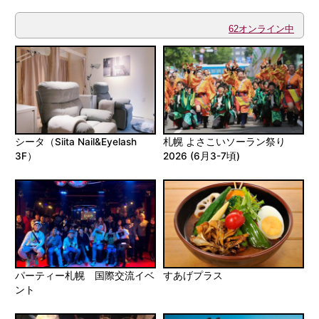
62オンライン中
シータ（Siita Nail&Eyelash
札幌 よさこいソーラン祭り
3F）
2026 (6月3-7頃)
パーティー札幌 国際交流イベ
すあげプラス
ント