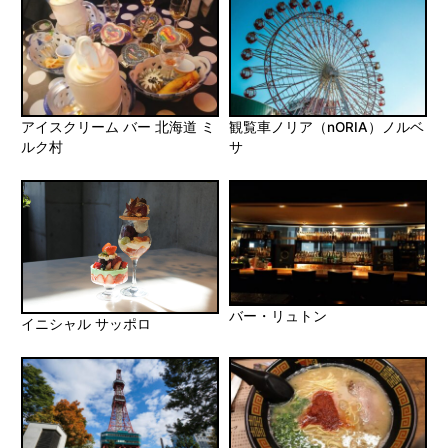
アイスクリーム バー 北海道 ミ
観覧車ノリア（nORIA）ノルベ
ルク村
サ
バー・リュトン
イニシャル サッポロ