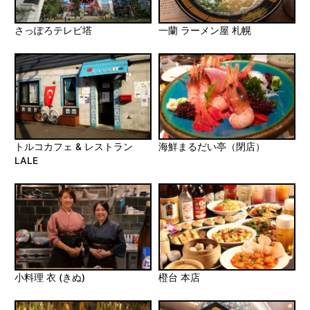
さっぽろテレビ塔
一蘭 ラーメン屋 札幌
トルコカフェ & レストラン
海鮮まるだい亭（閉店）
LALE
小料理 衣 (きぬ)
橙台 本店