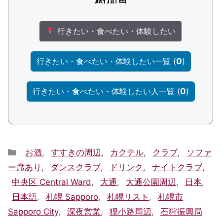
行きたい・食べたい・体験したい
(
0
)
行きたい・食べたい・体験したい一覧
(
0
)
行きたい・食べたい・体験したい人一覧
Categories
お酒
,
すすきの周辺
,
カクテル
,
クラブ
,
ソファ
ー席あり
,
ダンスクラブ
,
ドリンク
,
ナイトクラブ
,
中央区 Central Ward
,
大通
,
大通公園周辺
,
日本
,
日本語
,
札幌 Sapporo
,
札幌リスト
,
札幌市
Sapporo City
,
深夜営業
,
狸小路周辺
,
石狩振興局