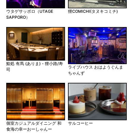
ウタゲサッポロ（UTAGE
狸COMICHI(タヌキコミチ)
SAPPORO）
鮨処 有馬 (ありま) - 狸小路/寿
ライブハウス おはようぐんま
司
ちゃんず
個室カジュアルダイニング 和
サルコーヒー
食海の幸ーおーしゃんー