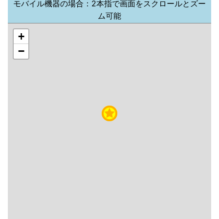
モバイル機器の場合：2本指で画面をスクロールとズー
ム可能
+
−