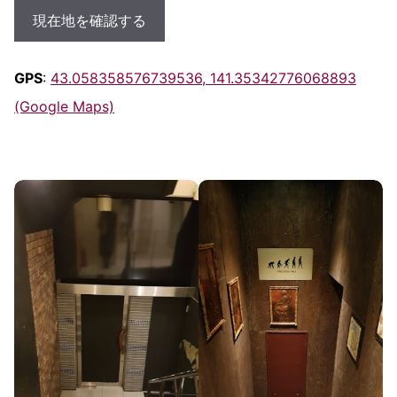
現在地を確認する
GPS
:
43.058358576739536, 141.35342776068893
(Google Maps)