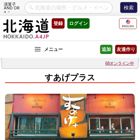
演算子
AND OR
+ -
Skip
登録
ログイン
to
ENGLISH
content
友達作り
追加
68オンライン中
すあげプラス