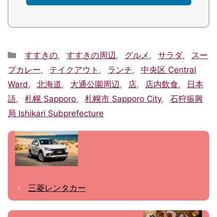
Categories
すすきの
,
すすきの周辺
,
グルメ
,
サラダ
,
スー
プカレー
,
テイクアウト
,
ランチ
,
中央区 Central
Ward
,
北海道
,
大通公園周辺
,
店
,
店内飲食
,
日本
語
,
札幌 Sapporo
,
札幌市 Sapporo City
,
石狩振興
局 Ishikari Subprefecture
三菱レンタカー