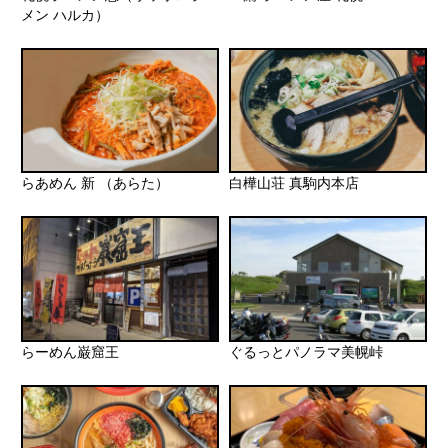
メン ハルカ）
らあめん 新 （あらた）
白樺山荘 真駒内本店
らーめん巌窟王
ぐるっとパノラマ美幌峠