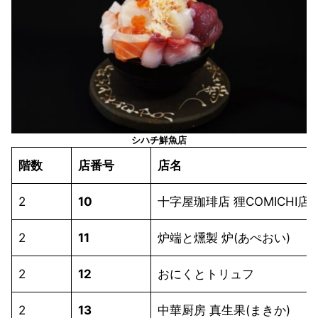
シハチ鮮魚店
階数
店番号
店名
2
10
十字屋珈琲店 狸COMICHI店
2
11
炉端と燻製 炉(あぺおい)
2
12
おにくとトリュフ
2
13
中華厨房 真生果(まきか)