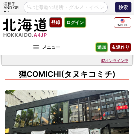
演算子
AND OR
+ -
Skip
登録
ログイン
to
ENGLISH
content
友達作り
追加
82オンライン中
狸COMICHI(タヌキコミチ)