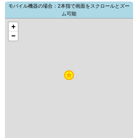
モバイル機器の場合：2本指で画面をスクロールとズー
ム可能
+
−