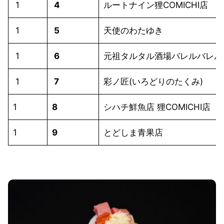
1
4
ルートナイン狸COMICHI店
1
5
天使のわたゆき
1
6
元祖タルタル酒場バレルバレル
1
7
彩ノ匠(いろどりのたくみ)
1
8
シハチ鮮魚店 狸COMICHI店
1
9
とどしま青果店