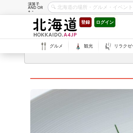
演算子
AND OR
+ -
Skip
登録
ログイン
to
content
グルメ
観光
リラクゼ