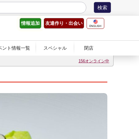
友達作り
・出会い
情報
追加
ENGLISH
ベント情報一覧
スペシャル
閉店
156オンライン中