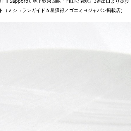
 de l’Ill Sapporo). 地下鉄東西線『円山公園駅』3番出
ント（ミシュランガイド☆星獲得／ゴエミヨジャパン掲載店）