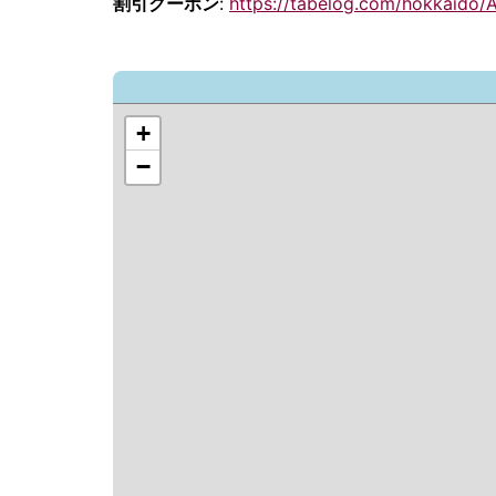
割引クーポン
:
https://tabelog.com/hokkaido/
+
−