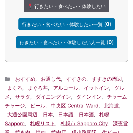
行きたい・食べたい・体験したい
(
0
)
行きたい・食べたい・体験したい一覧
(
0
)
行きたい・食べたい・体験したい人一覧
Categories
おすすめ
,
お通し代
,
すすきの
,
すすきの周辺
,
まぐろ
,
まぐろ丼
,
アルコール
,
イットイン
,
グル
メ
,
サラダ
,
ダイニングイン
,
ダインイン
,
チャーム
チャージ
,
ビール
,
中央区 Central Ward
,
北海道
,
大通公園周辺
,
日本
,
日本語
,
日本酒
,
札幌
Sapporo
,
札幌リスト
,
札幌市 Sapporo City
,
深夜営
業
,
焼き肉
,
焼肉
,
焼肉店
,
狸小路周辺
,
生ビール
,