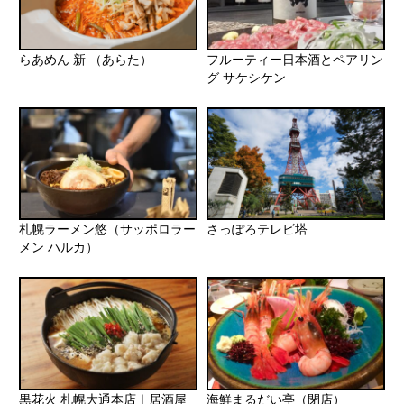
らあめん 新 （あらた）
フルーティー日本酒とペアリン
グ サケシケン
札幌ラーメン悠（サッポロラー
さっぽろテレビ塔
メン ハルカ）
黒花火 札幌大通本店｜居酒屋
海鮮まるだい亭（閉店）