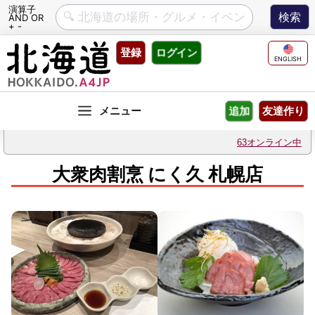
演算子
AND OR
+ -
Skip
登録
ログイン
to
ENGLISH
content
友達作り
追加
63オンライン中
大衆肉割烹 にく久 札幌店