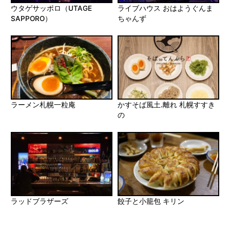
ウタゲサッポロ（UTAGE
ライブハウス おはようぐんま
SAPPORO）
ちゃんず
ラーメン札幌一粒庵
かすそば風土.離れ 札幌すすき
の
ラッドブラザーズ
餃子と小籠包 キリン