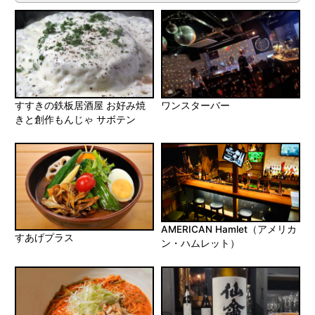
すすきの鉄板居酒屋 お好み焼
ワンスターバー
きと創作もんじゃ サボテン
AMERICAN Hamlet（アメリカ
すあげプラス
ン・ハムレット）