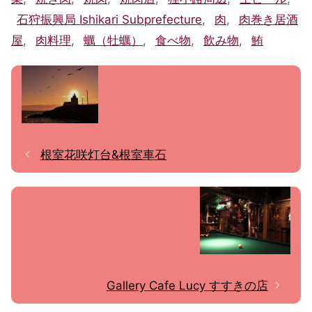
石狩振興局 Ishikari Subprefecture
,
肉
,
肉巻き居酒
屋
,
肉料理
,
蠣（牡蠣）
,
食べ物
,
飲み物
,
鮪
根室花咲灯台&根室車石
Gallery Cafe Lucy すすきの店