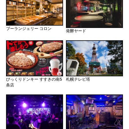
ブーランジェリー コロン
発酵ヤード
びっくりドンキー すすきの南5
札幌テレビ塔
条店