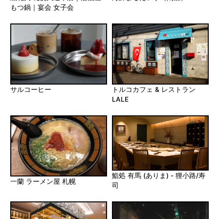
もつ鍋｜宴会 女子会
サルコーヒー
トルコカフェ & レストラン
LALE
鮨処 有馬 (ありま) - 狸小路/寿
一蘭 ラーメン屋 札幌
司