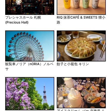
プレシャスホール 札幌
RIQ 抹茶CAFÉ & SWEETS 狸小
(Precious Hall)
路
観覧車ノリア（nORIA）ノルベ
餃子と小籠包 キリン
サ
アイスクリーム バー 北海道 ミ