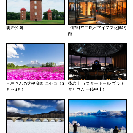
明治公園
平取町立二風谷アイヌ文化博物
館
三島さんの芝桜庭園 ニセコ（5
藻岩山 （スターホール プラネ
月～6月）
タリウム 一時中止）