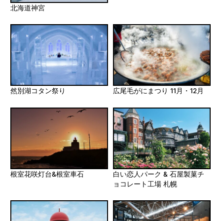
北海道神宮
然別湖コタン祭り
広尾毛がにまつり 11月・12月
根室花咲灯台&根室車石
白い恋人パーク & 石屋製菓チ
ョコレート工場 札幌