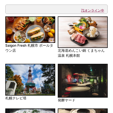
71オンライン中
Saigon Fresh 札幌市 ポールタ
ウン店
北海道めんこい鍋 くまちゃん
温泉 札幌本館
札幌テレビ塔
発酵ヤード