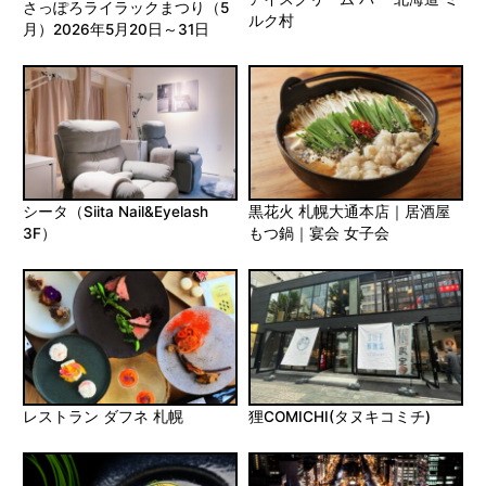
さっぽろライラックまつり（5
ルク村
月）2026年5月20日～31日
シータ（Siita Nail&Eyelash
黒花火 札幌大通本店｜居酒屋
3F）
もつ鍋｜宴会 女子会
レストラン ダフネ 札幌
狸COMICHI(タヌキコミチ)