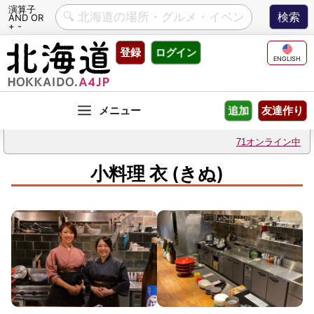
演算子
AND OR
+ -
Skip
登録
ログイン
to
ENGLISH
content
友達作り
追加
71オンライン中
小料理 衣 (きぬ)