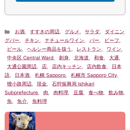
Categories
お酒
,
すすきの周辺
,
グルメ
,
サラダ
,
ダイニン
グバー
,
チキン
,
ナチュールワイン
,
バー
,
ビーフ
,
ビール
,
ヘルシー商品を扱う
,
レストラン
,
ワイン
,
中央区 Central Ward
,
刺身
,
北海道
,
和食
,
大通
,
大通公園周辺
,
店
,
店内キッチン
,
店内飲食
,
日本
語
,
日本酒
,
札幌 Sapporo
,
札幌市 Sapporo City
,
狸小路周辺
,
現金
,
石狩振興局 Ishikari
Subprefecture
,
肉
,
肉料理
,
豆腐
,
食べ物
,
飲み物
,
魚
,
魚介
,
魚料理