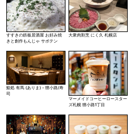
すすきの鉄板居酒屋 お好み焼
大衆肉割烹 にく久 札幌店
きと創作もんじゃ サボテン
鮨処 有馬 (ありま) - 狸小路/寿
司
マーメイドコーヒーロースター
ズ札幌 狸小路1丁目