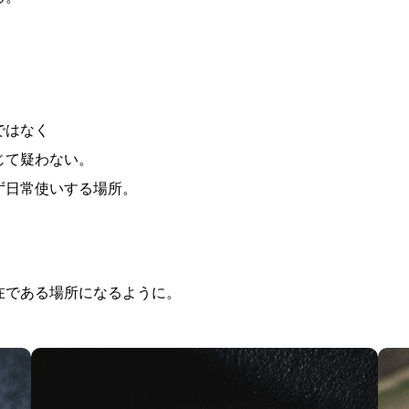
ではなく
じて疑わない。
ず日常使いする場所。
在である場所になるように。