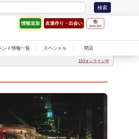
友達作り
・出会い
情報
追加
ENGLISH
ベント情報一覧
スペシャル
閉店
153オンライン中