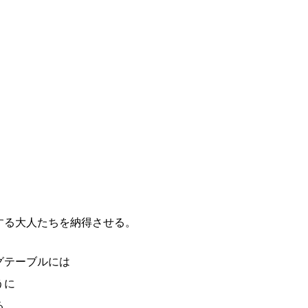
する大人たちを納得させる。
グテーブルには
うに
る。