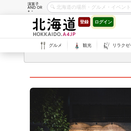
演算子
AND OR
+ -
Skip
登録
ログイン
to
content
グルメ
観光
リラクゼ