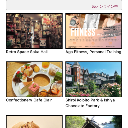
65オンライン中
Retro Space Saka Hall
Aga Fitness, Personal Training
Confectionery Cafe Clair
Shiroi Koibito Park & Ishiya
Chocolate Factory