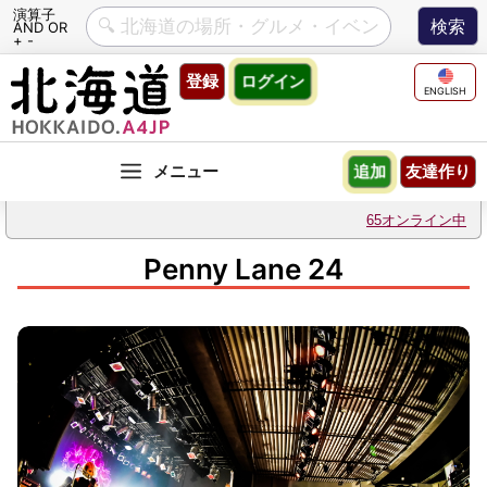
演算子
AND OR
+ -
Skip
登録
ログイン
to
ENGLISH
content
友達作り
追加
65オンライン中
Penny Lane 24