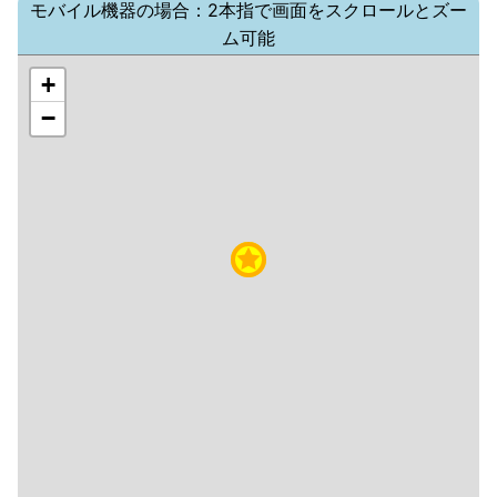
モバイル機器の場合：2本指で画面をスクロールとズー
ム可能
+
−